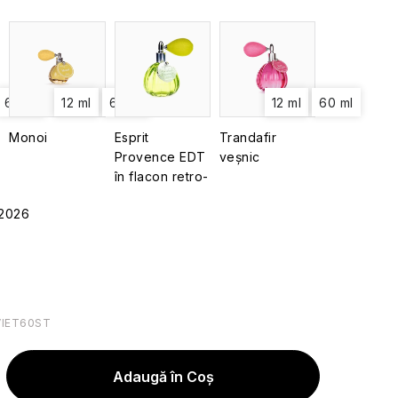
60 ml
12 ml
60 ml
12 ml
60 ml
Monoi
Esprit
Trandafir
Provence EDT
veșnic
în flacon retro-
Verbină, 60 ml
.2026
VIET60ST
Adaugă în Coş