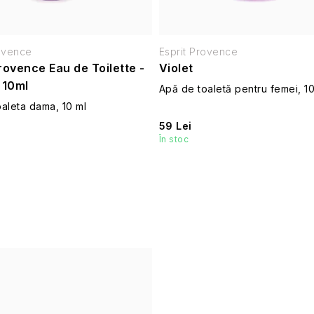
rovence
Esprit Provence
rovence Eau de Toilette -
Violet
 10ml
Apă de toaletă pentru femei, 1
aleta dama, 10 ml
59 Lei
În stoc