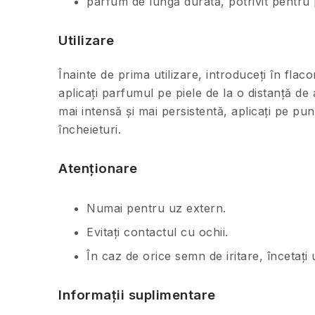
parfum de lungă durată, potrivit pentru 
Utilizare
Înainte de prima utilizare, introduceți în flac
aplicați parfumul pe piele de la o distanță 
mai intensă și mai persistentă, aplicați pe p
încheieturi.
Atenționare
Numai pentru uz extern.
Evitați contactul cu ochii.
În caz de orice semn de iritare, încetați 
Informații suplimentare