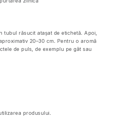
purtarea zilnică
on tubul răsucit atașat de etichetă. Apoi,
de aproximativ 20–30 cm. Pentru o aromă
unctele de puls, de exemplu pe gât sau
utilizarea produsului.