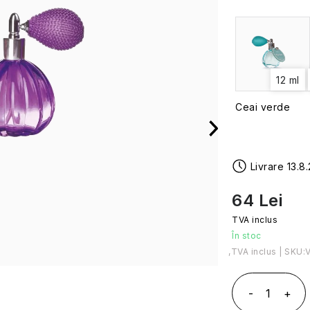
12 ml
Ceai verde
13.8
64 Lei
În stoc
Evaluare preţ:
SKU: