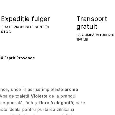
Expediție fulger
Transport
gratuit
TOATE PRODUSELE SUNT ÎN
STOC
LA CUMPĂRĂTURI MIN
199 LEI
ă Esprit Provence
vence, unde în aer se împletește
aroma
. Apa de toaletă
Violette
de la brandul
sa pudrată, fină și
florală elegantă
, care
ste ideală pentru purtarea zilnică și