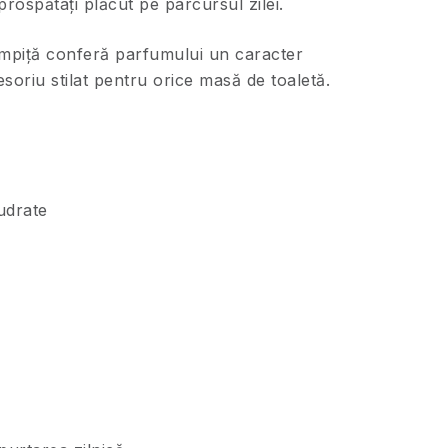
rospătați plăcut pe parcursul zilei.
mpiță conferă parfumului un caracter
soriu stilat pentru orice masă de toaletă.
udrate