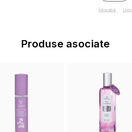
Întreabă
Urmă
Produse asociate