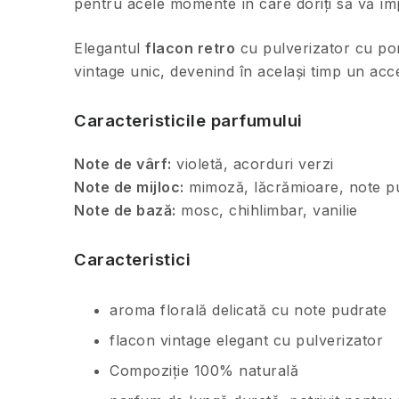
pentru acele momente în care doriți să vă împ
Elegantul
flacon retro
cu pulverizator cu po
vintage unic, devenind în același timp un acce
Caracteristicile parfumului
Note de vârf:
violetă, acorduri verzi
Note de mijloc:
mimoză, lăcrămioare, note p
Note de bază:
mosc, chihlimbar, vanilie
Caracteristici
aroma florală delicată cu note pudrate
flacon vintage elegant cu pulverizator
Compoziție 100% naturală