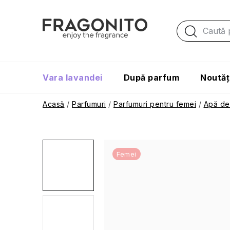
Treci
la
conținut
Vara lavandei
După parfum
Noutăț
Acasă
/
Parfumuri
/
Parfumuri pentru femei
/
Apă de 
Femei