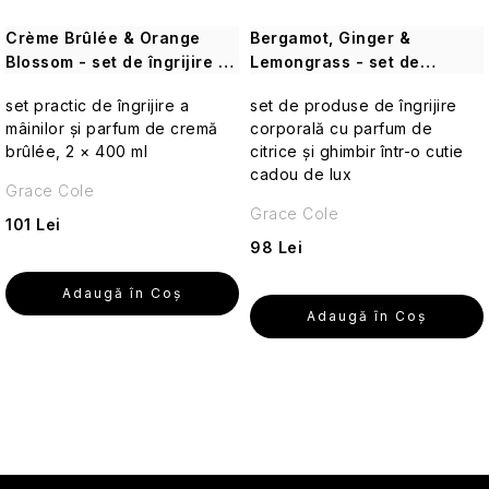
călătorii
Crème Brûlée & Orange
Bergamot, Ginger &
Parfumuri
Blossom - set de îngrijire a
Lemongrass - set de
de
mâinilor
îngrijire corporală, 5 buc
călătorie
set practic de îngrijire a
set de produse de îngrijire
mâinilor și parfum de cremă
corporală cu parfum de
brûlée, 2 × 400 ml
citrice și ghimbir într-o cutie
Cosmetice
corporale
cadou de lux
Grace Cole
pentru
Grace Cole
călătorii
101 Lei
98 Lei
Seturi
cosmetice
Adaugă în Coş
de
Adaugă în Coş
călătorie
Accesorii
C
practice
de
o
călătorie
n