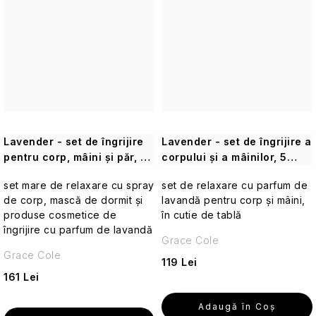
Parfumuri
de
călătorie
Cosmetice
corporale
pentru
călătorii
Lavender - set de îngrijire
Lavender - set de îngrijire a
pentru corp, mâini și păr, 6
corpului și a mâinilor, 5
Cosmetice
buc
buc.
solide
set mare de relaxare cu spray
set de relaxare cu parfum de
de
de corp, mască de dormit și
lavandă pentru corp și mâini,
călătorie
produse cosmetice de
în cutie de tablă
îngrijire cu parfum de lavandă
Grace Cole
Îngrijirea
Grace Cole
pielii
119 Lei
pentru
161 Lei
călătorii
Adaugă în Coş