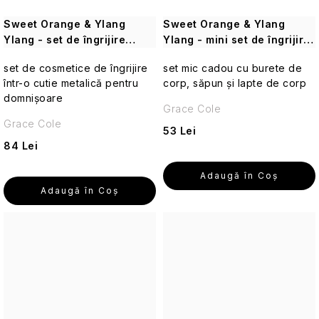
Alte
Sweet Orange & Ylang
Sweet Orange & Ylang
Îngrijirea
Ylang - set de îngrijire
Ylang - mini set de îngrijire
pielii
pentru corp și mâini, 4 buc
pentru
corporală, 3 buc
Aromaterapie
set de cosmetice de îngrijire
set mic cadou cu burete de
călătorii
într-o cutie metalică pentru
corp, săpun și lapte de corp
Vetiver
domnișoare
Parfumuri
și
Grace Cole
de
lemn
Grace Cole
53 Lei
călătorie
de
84 Lei
santal
Machiaj
Adaugă în Coş
de
Adaugă în Coş
călătorie
Parfumuri
de
călătorie
Seturi
cosmetice