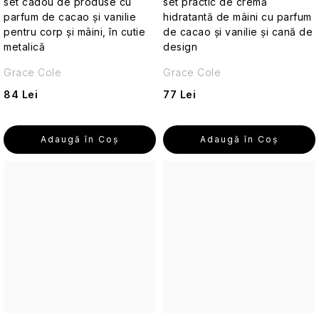
set cadou de produse cu
set practic de cremă
SPF
parfum de cacao și vanilie
hidratantă de mâini cu parfum
pentru corp și mâini, în cutie
de cacao și vanilie și cană de
metalică
design
Cosmetice
de
Grace Cole
Grace Cole
călătorie
pentru
84 Lei
77 Lei
bărbați
Protecție
Adaugă în Coş
Adaugă în Coş
împotriva
insectelor
Cosmetice
solide
de
călătorie
Îngrijirea
pielii
pentru