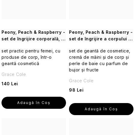
de
călătorie
Cosmetice
corporale
Peony, Peach & Raspberry -
Peony, Peach & Raspberry -
pentru
set de îngrijire corporală, 3
set de îngrijire a corpului și
călătorii
buc
a mâinilor, 4 buc
set practic pentru femei, cu
set de geantă de cosmetice,
Accesorii
produse de corp, într-o
cremă de mâini și de corp și
practice
geantă cosmetică
perle de baie cu parfum de
de
bujor și fructe
călătorie
Grace Cole
Grace Cole
140 Lei
Machiaj
98 Lei
de
călătorie
Adaugă în Coş
Adaugă în Coş
Cosmetice
solide
de
călătorie