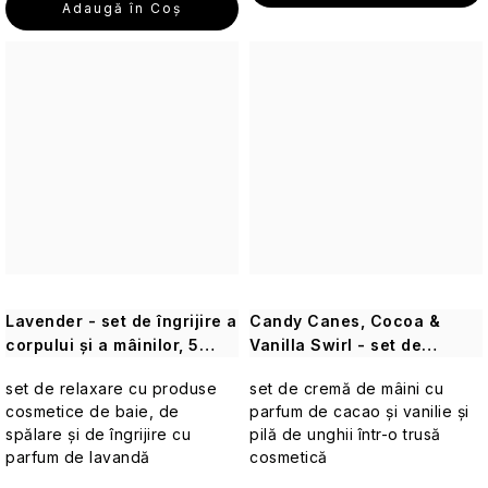
Seturi
Adaugă în Coş
cosmetice
de
călătorie
Accesorii
practice
de
călătorie
Parfumuri
de
călătorie
Lavender - set de îngrijire a
Candy Canes, Cocoa &
Machiaj
corpului și a mâinilor, 5
Vanilla Swirl - set de
de
buc.
îngrijire a mâinilor, 2 buc
călătorie
set de relaxare cu produse
set de cremă de mâini cu
cosmetice de baie, de
parfum de cacao și vanilie și
spălare și de îngrijire cu
Cosmetice
pilă de unghii într-o trusă
corporale
parfum de lavandă
cosmetică
pentru