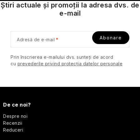
t
Știri actuale și promoții la adresa dvs. de
r
e-mail
o
l
u
Abonare
Adresă de e-mail
l
l
i
Prin înscrierea e-mailului dvs. sunteți de acord
cu
prevederile privind protecția datelor personale
s
t
ă
S
r
i
u
De ce noi?
l
o
b
Despre noi
r
Recenzii
s
Reduceri