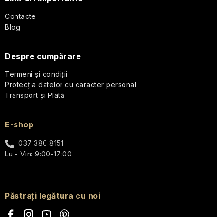
l
Contacte
Parfumuri
Blog
de
călătorie
Despre cumpărare
Cosmetice
corporale
Termeni și condiții
pentru
Protecția datelor cu caracter personal
călătorii
Transport și Plată
Cosmetice
E-shop
solide
de
călătorie
037 380 8151
Lu - Vin: 9:00-17:00
Îngrijirea
pielii
pentru
călătorii
Păstrați legătura cu noi