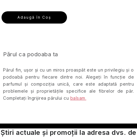
Alte
Îngrijirea
Adaugă în Coş
pielii
pentru
Aromaterapie
călătorii
Vetiver
C
Parfumuri
și
o
de
lemn
Părul ca podoaba ta
călătorie
n
de
santal
t
Părul fin, ușor și cu un miros proaspăt este un privilegiu și o
Machiaj
r
podoabă pentru fiecare dintre noi. Alegeți în funcție de
de
o
parfumul și compoziția unică, care este adaptată pentru
călătorie
l
problemele și proprietățile specifice ale fibrelor de păr.
u
Completați îngrijirea părului cu
balsam.
Parfumuri
de
l
călătorie
l
i
Seturi
s
Știri actuale și promoții la adresa dvs. de
cosmetice