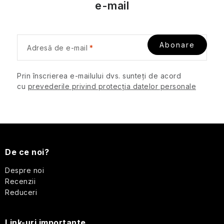
t
de
e-mail
călătorie
ă
r
Cosmetice
i
Abonare
corporale
Adresă de e-mail
l
pentru
o
călătorii
Prin înscrierea e-mailului dvs. sunteți de acord
r
cu
prevederile privind protecția datelor personale
Accesorii
practice
de
călătorie
S
Machiaj
u
De ce noi?
de
călătorie
b
Despre noi
Recenzii
Cosmetice
s
Reduceri
solide
de
o
călătorie
Link-uri importante