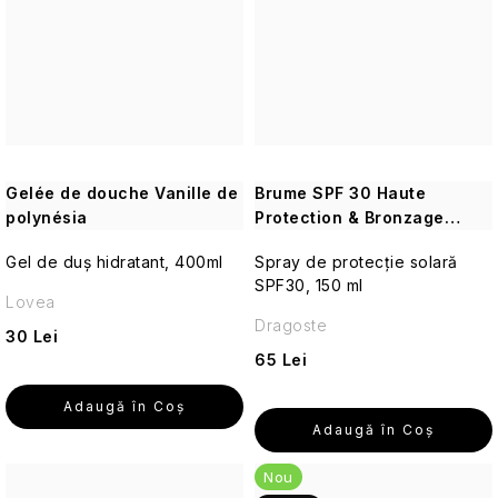
cosmetice
de
Calluna
călătorie
Alte
Îngrijirea
pielii
pentru
Aromaterapie
călătorii
Gelée de douche Vanille de
Brume SPF 30 Haute
Vetiver
polynésia
Protection & Bronzage
Parfumuri
și
Monoï
de
lemn
Gel de duș hidratant, 400ml
Spray de protecție solară
călătorie
de
SPF30, 150 ml
santal
Lovea
Machiaj
Dragoste
30 Lei
de
65 Lei
călătorie
Adaugă în Coş
Parfumuri
Adaugă în Coş
de
călătorie
Nou