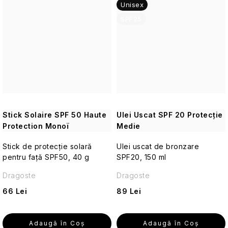
Unisex
Seturi
cosmetice
SPF25
de
călătorie
Cosmetice
corporale
pentru
călătorii
Stick Solaire SPF 50 Haute
Ulei Uscat SPF 20 Protecție
Accesorii
Protection Monoï
Medie
practice
de
Stick de protecție solară
Ulei uscat de bronzare
călătorie
pentru față SPF50, 40 g
SPF20, 150 ml
Machiaj
Dragoste
Dragoste
de
66 Lei
89 Lei
călătorie
Cosmetice
Adaugă în Coş
Adaugă în Coş