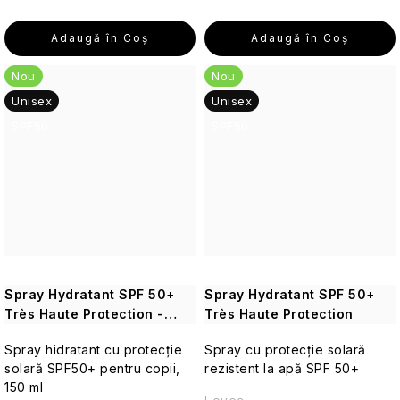
călătorii
Adaugă în Coş
Adaugă în Coş
Seturi
cosmetice
Nou
Nou
de
Unisex
călătorie
Unisex
SPF50
SPF50
Accesorii
practice
de
călătorie
Parfumuri
de
călătorie
Spray Hydratant SPF 50+
Spray Hydratant SPF 50+
Très Haute Protection -
Très Haute Protection
Machiaj
Kids
de
Spray hidratant cu protecție
Spray cu protecție solară
călătorie
solară SPF50+ pentru copii,
rezistent la apă SPF 50+
150 ml