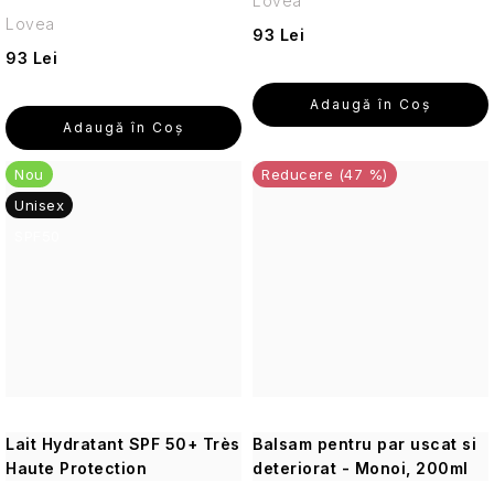
Lovea
Cosmetice
Lovea
corporale
93 Lei
pentru
93 Lei
călătorii
Adaugă în Coş
Cosmetice
Adaugă în Coş
solide
de
Nou
(47 %)
călătorie
Unisex
SPF50
Îngrijirea
pielii
pentru
călătorii
Creme
de
protecție
solară
Lait Hydratant SPF 50+ Très
de
Balsam pentru par uscat si
călătorie
Haute Protection
deteriorat - Monoi, 200ml
și