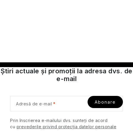
a
l
călătorie
r
l
e
i
s
t
ă
r
i
l
Știri actuale și promoții la adresa dvs. de
o
e-mail
r
Abonare
Adresă de e-mail
Prin înscrierea e-mailului dvs. sunteți de acord
cu
prevederile privind protecția datelor personale