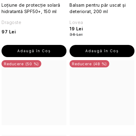
produse
Loțiune de protecție solară
Balsam pentru păr uscat și
cosmetice
hidratantă SPF50+, 150 ml
deteriorat, 200 ml
cu
SPF
Dragoste
Lovea
19 Lei
97 Lei
36 Lei
Cosmetice
de
călătorie
Adaugă în Coş
Adaugă în Coş
pentru
bărbați
(50 %)
(48 %)
Protecție
împotriva
insectelor
Cosmetice
solide
de
călătorie
Îngrijirea