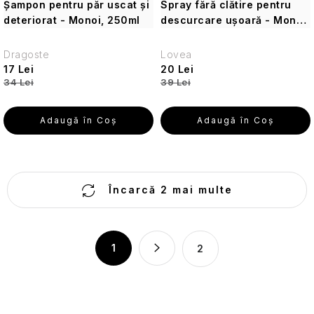
Șampon pentru păr uscat și
Spray fără clătire pentru
pielii
deteriorat - Monoi, 250ml
descurcare ușoară - Monoi,
pentru
150ml
călătorii
Dragoste
Lovea
17 Lei
20 Lei
Parfumuri
34 Lei
39 Lei
de
călătorie
Adaugă în Coş
Adaugă în Coş
Cosmetice
corporale
pentru
călătorii
C
Încarcă 2 mai multe
o
Seturi
n
cosmetice
t
P
de
1
2
r
călătorie
a
o
g
l
i
Accesorii
practice
n
u
de