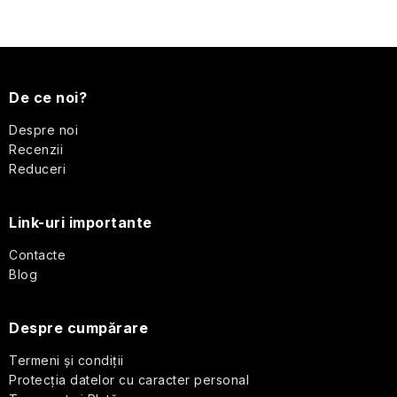
S
u
De ce noi?
b
Despre noi
Recenzii
s
Reduceri
o
Link-uri importante
l
Contacte
Blog
Despre cumpărare
Termeni și condiții
Protecția datelor cu caracter personal