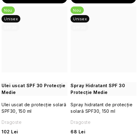
solide
de
Nou
Nou
călătorie
Unisex
Unisex
SPF30
SPF30
Parfumuri
de
călătorie
Cosmetice
corporale
pentru
călătorii
Ulei uscat SPF 30 Protecție
Spray Hidratant SPF 30
Cosmetice
Medie
Protecție Medie
solide
de
Ulei uscat de protecție solară
Spray hidratant de protecție
călătorie
SPF30, 150 ml
solară SPF30, 150 ml
Dragoste
Îngrijirea
Dragoste
pielii
102 Lei
68 Lei
pentru