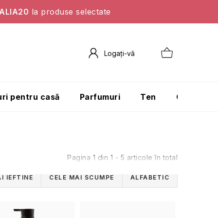
ALIA20
la produse selectate
ri pentru casă
Parfumuri
Ten
Corp
Pagina
1
din
1
-
5
articole în total
I IEFTINE
CELE MAI SCUMPE
ALFABETIC