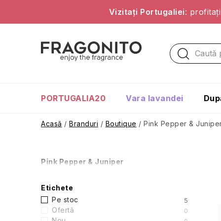
Vizitați Portugaliei
: profita
Treci
la
conținut
PORTUGALIA20
Vara lavandei
Dup
Acasă
/
Branduri
/
Boutique
/
Pink Pepper & Junipe
B
Pink Pepper & Juniper
a
Etichete
r
Pe stoc
5
Ofertă
0
Nou