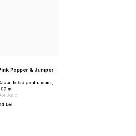
d
u
s
u
l
u
Pink Pepper & Juniper
i
Săpun lichid pentru mâini,
500 ml
Boutique
34 Lei