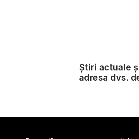
t
Știri actuale ș
r
adresa dvs. d
l
l
l
S
i
u