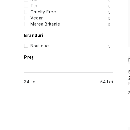
ă
0
i
Tip
0
l
Cruelty Free
5
Vegan
5
a
Marea Britanie
5
t
Branduri
e
Boutique
5
Preţ
r
a
34
Lei
54
Lei
l
ă