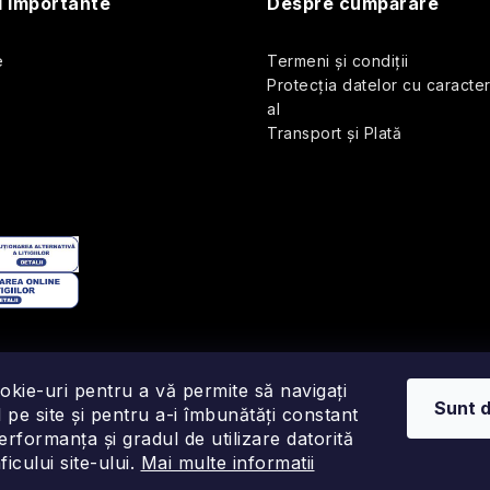
s
i importante
Despre cumpărare
e
Termeni și condiții
ă
Protecția datelor cu caracte
al
Transport și Plată
o
okie-uri pentru a vă permite să navigați
Sunt 
 pe site și pentru a-i îmbunătăți constant
performanța și gradul de utilizare datorită
ficului site-ului.
Mai multe informatii
Drepturi de autor 2026
Fragonito.ro
. Toate drepturile rezervate.