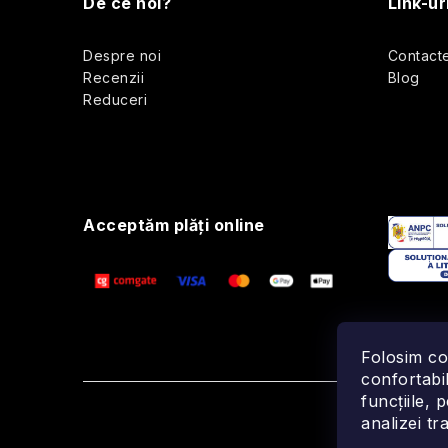
De ce noi?
Link-ur
b
t
Despre noi
Contact
s
Recenzii
Blog
r
Reduceri
o
i
l
l
Acceptăm plăţi online
r
Folosim co
confortabil
funcțiile, 
analizei tra