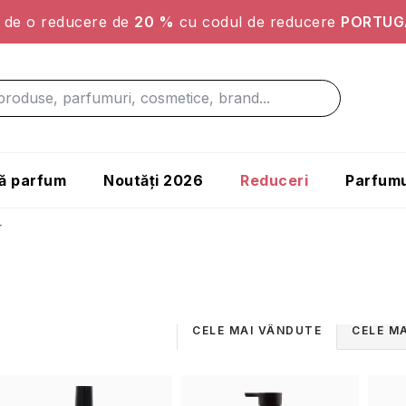
ți de o reducere de
20 %
cu codul de reducere
PORTUG
ă parfum
Noutăți 2026
Reduceri
Parfumu
r
S
CELE MAI VÂNDUTE
CELE MA
e
L