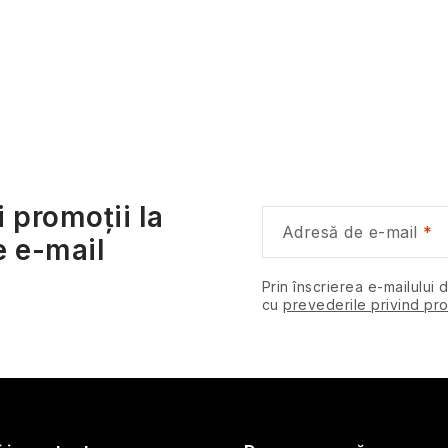
C
o
n
i promoții la
Adresă de e-mail
e e-mail
o
Prin înscrierea e-mailului 
cu
prevederile privind pro
u