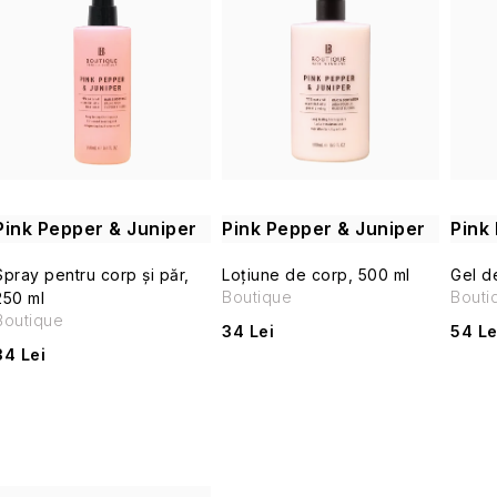
l
e
s
c
t
t
ă
a
p
r
Pink Pepper & Juniper
Pink Pepper & Juniper
Pink
r
e
Spray pentru corp și păr,
Loțiune de corp, 500 ml
Gel d
o
Boutique
Bouti
250 ml
a
Boutique
34 Lei
54 Le
d
34 Lei
p
u
r
s
o
e