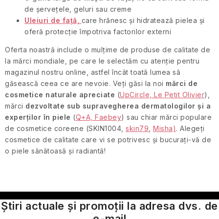
de șervețele, geluri sau creme
Uleiuri de față,
care hrănesc și hidratează pielea și
oferă protecție împotriva factorilor externi
Oferta noastră include o mulțime de produse de calitate de
la mărci mondiale, pe care le selectăm cu atenție pentru
magazinul nostru online, astfel încât toată lumea să
găsească ceea ce are nevoie. Veți găsi la noi
mărci de
cosmetice naturale apreciate
(
UpCircle, Le Petit Olivier
),
mărci
dezvoltate sub supravegherea dermatologilor și a
experților în piele
(
Q+A, Faebey
) sau chiar mărci populare
de cosmetice coreene (SKIN1004,
skin79
,
Misha)
. Alegeți
cosmetice de calitate care vi se potrivesc și bucurați-vă de
o piele sănătoasă și radiantă!
Știri actuale și promoții la adresa dvs. de
e-mail