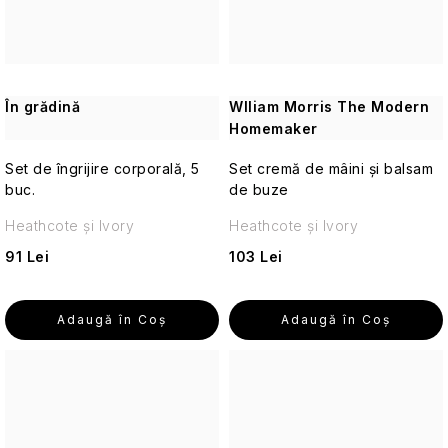
Parfumuri
de
călătorie
În grădină
Wlliam Morris The Modern
Cosmetice
Homemaker
corporale
pentru
Set de îngrijire corporală, 5
Set cremă de mâini și balsam
călătorii
buc.
de buze
Heathcote și Ivory
Heathcote și Ivory
Cosmetice
solide
91 Lei
103 Lei
de
călătorie
Adaugă în Coş
Adaugă în Coş
Îngrijirea
pielii
pentru
călătorii