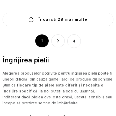
SPF
C
Cosmetice
Încarcă 28 mai multe
o
de
călătorie
n
pentru
t
P
bărbați
1
4
r
a
o
g
Protecție
l
i
împotriva
Îngrijirea pielii
insectelor
n
u
a
l
Alegerea produselor potrivite pentru îngrijirea pielii poate fi
Cosmetice
r
l
solide
uneori dificilă, din cauza gamei largi de produse disponibile.
e
i
de
Știm că
fiecare tip de piele este diferit și necesită o
călătorie
s
îngrijire specifică
, la noi puteți alege cu ușurință,
t
indiferent dacă pielea dvs. este grasă, uscată, sensibilă sau
Îngrijirea
ă
începe să prezinte semne de îmbătrânire.
pielii
r
pentru