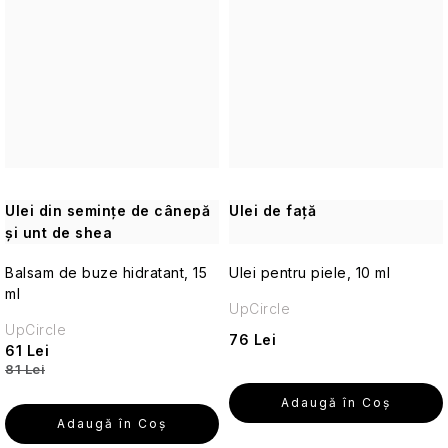
călătorii
Cosmetice
solide
de
călătorie
Îngrijirea
pielii
pentru
Ulei din semințe de cânepă
Ulei de față
călătorii
și unt de shea
Balsam de buze hidratant, 15
Ulei pentru piele, 10 ml
Creme
ml
de
UpCircle
protecție
UpCircle
solară
76 Lei
61 Lei
de
81 Lei
călătorie
și
Adaugă în Coş
produse
Adaugă în Coş
cosmetice
cu