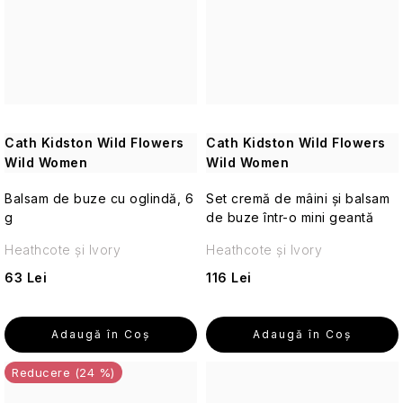
Seturi
cosmetice
de
călătorie
Accesorii
practice
de
Cath Kidston Wild Flowers
Cath Kidston Wild Flowers
călătorie
Wild Women
Wild Women
Balsam de buze cu oglindă, 6
Parfumuri
Set cremă de mâini și balsam
de
g
de buze într-o mini geantă
călătorie
Heathcote și Ivory
Heathcote și Ivory
63 Lei
116 Lei
Machiaj
de
călătorie
Adaugă în Coş
Adaugă în Coş
Cosmetice
(24 %)
corporale
pentru