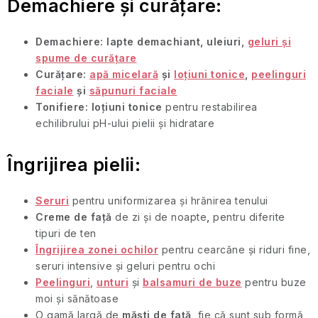
i
călătorii
Demachiere și curățare:
l
o
Parfumuri
Demachiere:
lapte demachiant, uleiuri,
geluri și
de
r
spume de curățare
călătorie
Curățare:
apă micelară
și
loțiuni tonice
,
peelinguri
faciale
și
săpunuri faciale
Cosmetice
Tonifiere:
loțiuni tonice
pentru restabilirea
corporale
echilibrului pH-ului pielii și hidratare
pentru
călătorii
Îngrijirea pielii:
Seturi
cosmetice
Seruri
pentru uniformizarea și hrănirea tenului
de
Creme de față
călătorie
de zi și de noapte
,
pentru diferite
tipuri de ten
Îngrijirea zonei ochilor
pentru cearcăne și riduri fine,
Accesorii
seruri intensive și geluri pentru ochi
practice
de
Peelinguri
,
unturi
și
balsamuri de buze
pentru buze
călătorie
moi și sănătoase
O gamă largă de
măști de față
, fie că sunt sub formă