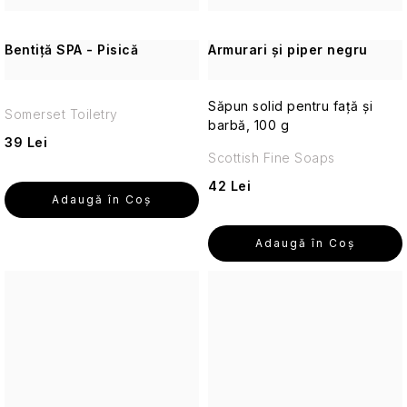
de
călătorie
Bentiță SPA - Pisică
Armurari și piper negru
Cosmetice
corporale
pentru
Săpun solid pentru față și
Somerset Toiletry
călătorii
barbă, 100 g
39 Lei
Scottish Fine Soaps
Accesorii
practice
42 Lei
Adaugă în Coş
de
călătorie
Adaugă în Coş
Machiaj
de
călătorie
Cosmetice
solide
de
călătorie