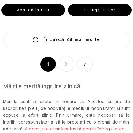
călătorii
Adaugă în Coş
Adaugă în Coş
Cosmetice
solide
de
C
călătorie
Încarcă 28 mai multe
o
n
Îngrijirea
pielii
t
P
pentru
1
7
r
a
călătorii
o
g
l
i
Creme
Mâinile merită îngrijire zilnică
de
n
u
protecție
a
l
solară
Mâinile sunt solicitate în fiecare zi. Acestea suferă de
r
l
de
uscăciunea pielii, de nocivitățile mediului înconjurător și sunt
e
călătorie
i
expuse la efort zilnic. Prin urmare, este necesar să le
și
s
produse
îngrijiți corespunzător și să le protejați cu o cremă de mâini
t
cosmetice
adecvată.
Alegeți și o cremă potrivită pentru întregul corp.
cu