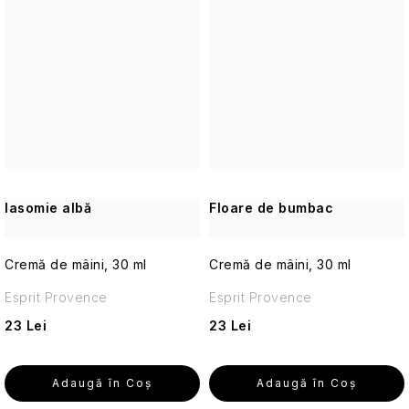
de
călătorie
Cosmetice
corporale
pentru
călătorii
Accesorii
practice
de
Iasomie albă
Floare de bumbac
călătorie
Cremă de mâini, 30 ml
Cremă de mâini, 30 ml
Machiaj
de
Esprit Provence
Esprit Provence
călătorie
23 Lei
23 Lei
Cosmetice
solide
de
Adaugă în Coş
Adaugă în Coş
călătorie