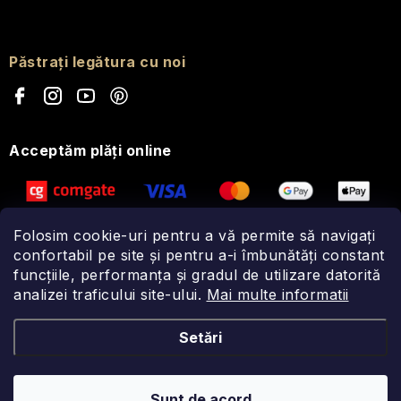
Păstrați legătura cu noi
Acceptăm plăţi online
Folosim cookie-uri pentru a vă permite să navigați
confortabil pe site și pentru a-i îmbunătăți constant
funcțiile, performanța și gradul de utilizare datorită
analizei traficului site-ului.
Mai multe informatii
Setări
Sunt de acord
Drepturi de autor 2026
Fragonito.ro
. Toate drepturile rezervate.