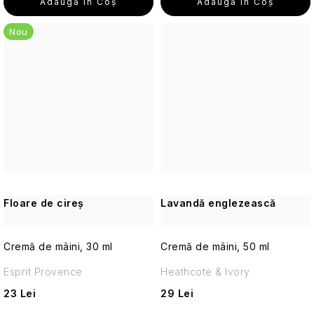
Adaugă în Coş
Adaugă în Coş
Seturi
cosmetice
de
Nou
călătorie
Accesorii
practice
de
călătorie
Parfumuri
de
călătorie
Floare de cireș
Lavandă englezească
Machiaj
de
călătorie
Cremă de mâini, 30 ml
Cremă de mâini, 50 ml
Esprit Provence
Heathcote & Ivory
Cosmetice
corporale
23 Lei
29 Lei
pentru