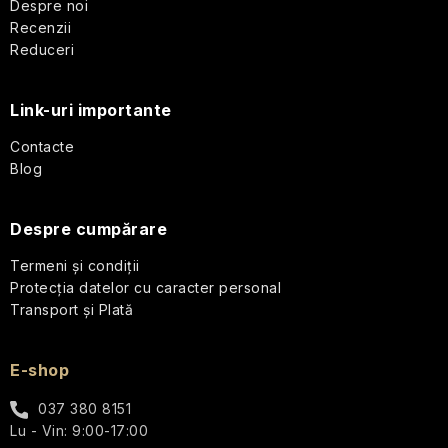
călătorii
b
Despre noi
Recenzii
s
Reduceri
Parfumuri
de
o
călătorie
Link-uri importante
l
Cosmetice
Contacte
corporale
Blog
pentru
călătorii
Despre cumpărare
Seturi
Termeni și condiții
cosmetice
de
Protecția datelor cu caracter personal
călătorie
Transport și Plată
Accesorii
E-shop
practice
de
037 380 8151
călătorie
Lu - Vin: 9:00-17:00