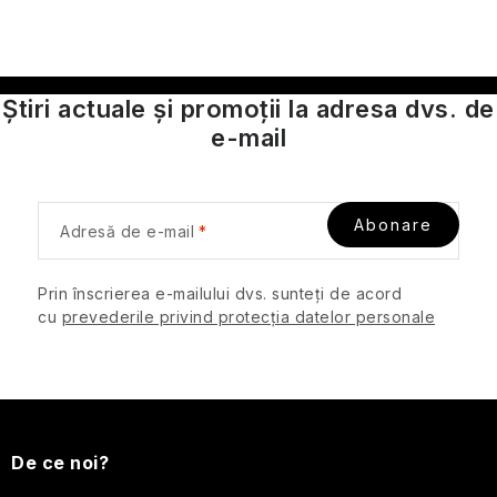
ă
SPF
r
i
Cosmetice
l
de
Știri actuale și promoții la adresa dvs. de
călătorie
o
e-mail
pentru
r
bărbați
Protecție
Abonare
Adresă de e-mail
împotriva
insectelor
Prin înscrierea e-mailului dvs. sunteți de acord
Cosmetice
cu
prevederile privind protecția datelor personale
solide
de
călătorie
S
Îngrijirea
u
pielii
De ce noi?
pentru