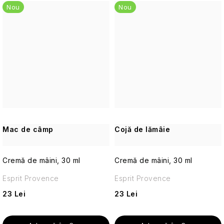
Nou
Nou
Parfumuri
de
călătorie
Cosmetice
corporale
pentru
călătorii
Cosmetice
solide
Mac de câmp
Cojă de lămâie
de
călătorie
Cremă de mâini, 30 ml
Cremă de mâini, 30 ml
Îngrijirea
Esprit Provence
Esprit Provence
pielii
pentru
23 Lei
23 Lei
călătorii