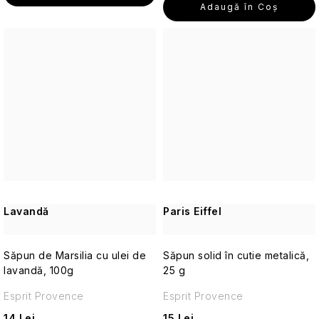
cosmetice
Adaugă în Coş
de
Calluna
călătorie
Alte
Îngrijirea
pielii
pentru
Aromaterapie
călătorii
Vetiver
Parfumuri
și
de
lemn
călătorie
de
santal
Machiaj
Lavandă
Paris Eiffel
de
călătorie
Săpun de Marsilia cu ulei de
Săpun solid în cutie metalică,
Parfumuri
lavandă, 100g
25 g
de
Esprit Provence
călătorie
Esprit Provence
14 Lei
15 Lei