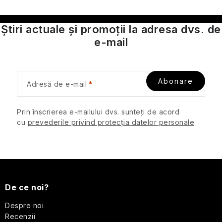
n
u
produse
cosmetice
a
l
cu
Știri actuale și promoții la adresa dvs. de
r
l
SPF
e-mail
e
i
s
Cosmetice
de
t
călătorie
Abonare
ă
Adresă de e-mail
pentru
r
bărbați
i
Prin înscrierea e-mailului dvs. sunteți de acord
l
cu
prevederile privind protecția datelor personale
Protecție
împotriva
o
insectelor
r
S
Cosmetice
solide
u
de
De ce noi?
călătorie
b
Despre noi
Recenzii
Îngrijirea