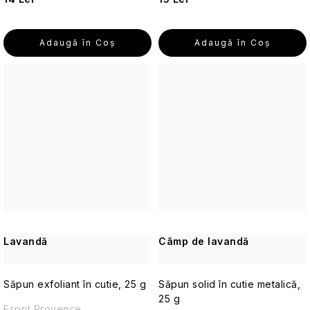
Seturi
cosmetice
de
Adaugă în Coş
Adaugă în Coş
călătorie
Cosmetice
corporale
pentru
călătorii
Accesorii
practice
de
călătorie
Machiaj
Lavandă
Câmp de lavandă
de
călătorie
Săpun exfoliant în cutie, 25 g
Săpun solid în cutie metalică,
Cosmetice
25 g
Esprit Provence