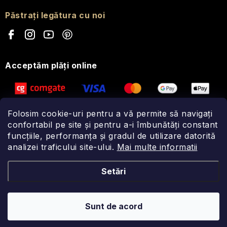
călătorie
Păstrați legătura cu noi
Acceptăm plăţi online
Folosim cookie-uri pentru a vă permite să navigați
confortabil pe site și pentru a-i îmbunătăți constant
funcțiile, performanța și gradul de utilizare datorită
analizei traficului site-ului.
Mai multe informatii
Setări
Sunt de acord
Drepturi de autor 2026
Fragonito.ro
. Toate drepturile rezervate.
Creat de Shoptet