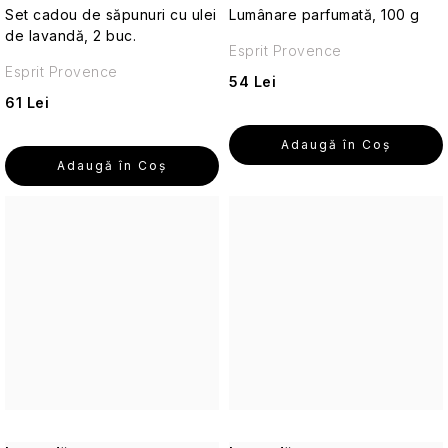
călătorii
Set cadou de săpunuri cu ulei
Lumânare parfumată, 100 g
de lavandă, 2 buc.
Esprit Provence
Seturi
Esprit Provence
cosmetice
54 Lei
de
61 Lei
călătorie
Adaugă în Coş
Accesorii
Adaugă în Coş
practice
de
călătorie
Parfumuri
de
călătorie
Machiaj
de
călătorie