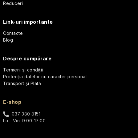
s
Reduceri
pielii
pentru
o
călătorii
Link-uri importante
l
Parfumuri
Contacte
de
Blog
călătorie
Despre cumpărare
Cosmetice
corporale
Termeni și condiții
pentru
Protecția datelor cu caracter personal
călătorii
Transport și Plată
Seturi
cosmetice
E-shop
de
călătorie
037 380 8151
Lu - Vin: 9:00-17:00
Accesorii
practice
de