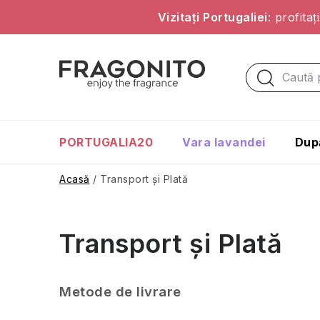
Vizitați Portugaliei
: profita
Treci
la
conținut
PORTUGALIA20
Vara lavandei
Dup
Acasă
/
Transport și Plată
Transport și Plată
Metode de livrare