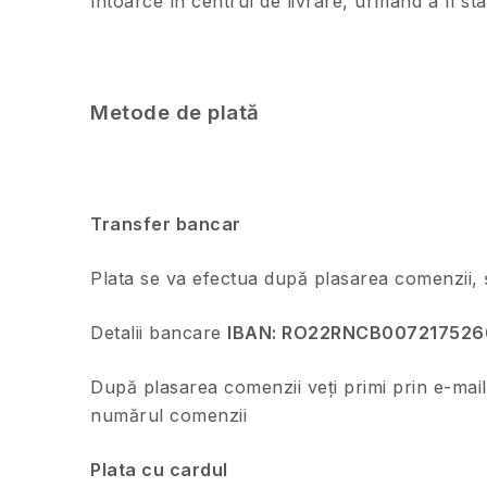
întoarce în centrul de livrare, urmând a fi st
Metode de plată
Transfer bancar
Plata se va efectua după plasarea comenzii, 
Detalii bancare
IBAN: RO22RNCB007217526
După plasarea comenzii veți primi prin e-mail 
numărul comenzii
Plata cu cardul