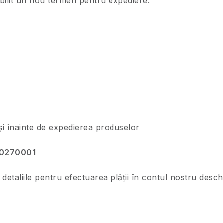
abilit un nou termen pentru expediere.
și înainte de expedierea produselor
0270001
detaliile pentru efectuarea plății în contul nostru deschi