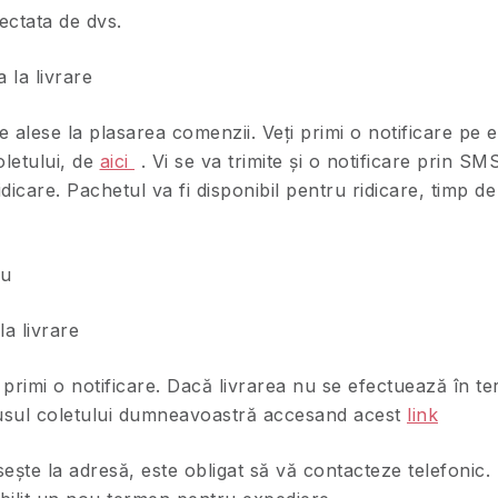
ectata de dvs.
 la livrare
le alese la plasarea comenzii. Veți primi o notificare pe
oletului, de
aici
. Vi se va trimite și o notificare prin S
dicare. Pachetul va fi disponibil pentru ridicare, timp de 
iu
la livrare
i primi o notificare. Dacă livrarea nu se efectuează în 
tatusul coletului dumneavoastră accesand acest
link
ește la adresă, este obligat să vă contacteze telefonic. 