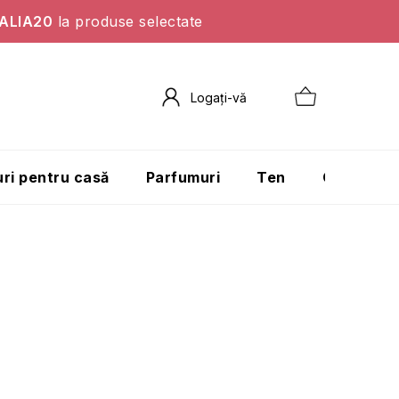
ALIA20
la produse selectate
ri pentru casă
Parfumuri
Ten
Corp