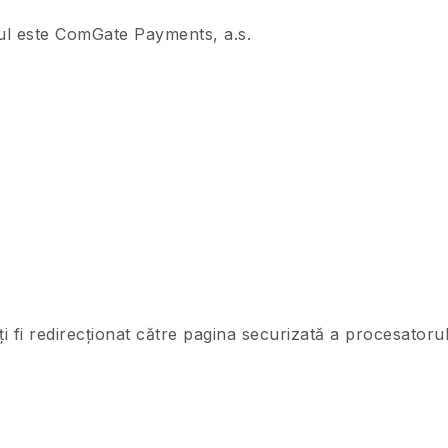
dul este ComGate Payments, a.s.
ți fi redirecționat către pagina securizată a procesator