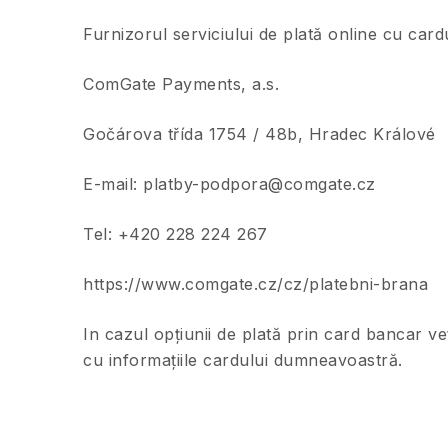
Furnizorul serviciului de plată online cu car
ComGate Payments, a.s.
Gočárova třída 1754 / 48b, Hradec Králové
E-mail: platby-podpora@comgate.cz
Tel: +420 228 224 267
https://www.comgate.cz/cz/platebni-brana
In cazul opțiunii de plată prin card bancar ve
cu informațiile cardului dumneavoastră.