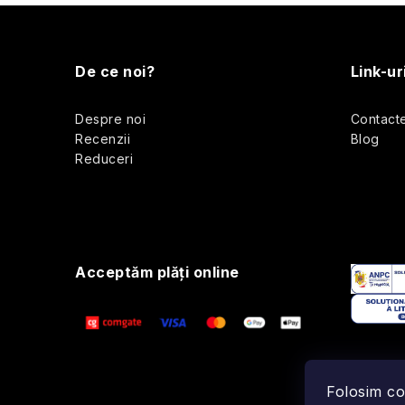
S
u
De ce noi?
Link-ur
b
Despre noi
Contact
s
Recenzii
Blog
Reduceri
o
l
Acceptăm plăţi online
Folosim co