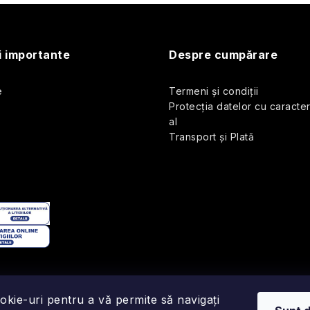
i importante
Despre cumpărare
e
Termeni și condiții
Protecția datelor cu caracte
al
Transport și Plată
okie-uri pentru a vă permite să navigați