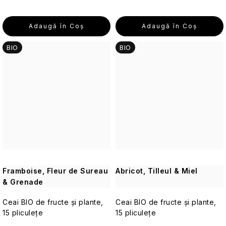
Alte
Îngrijirea
Adaugă în Coş
Adaugă în Coş
pielii
pentru
Aromaterapie
BIO
BIO
călătorii
Vetiver
Parfumuri
și
de
lemn
călătorie
de
santal
Machiaj
de
călătorie
Parfumuri
Framboise, Fleur de Sureau
Abricot, Tilleul & Miel
de
& Grenade
călătorie
Ceai BIO de fructe și plante,
Ceai BIO de fructe și plante,
Seturi
15 pliculețe
15 pliculețe
cosmetice