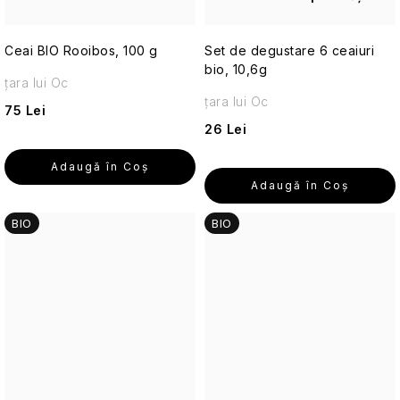
Seturi
cosmetice
de
Ceai BIO Rooibos, 100 g
Set de degustare 6 ceaiuri
călătorie
bio, 10,6g
țara lui Oc
Accesorii
țara lui Oc
75 Lei
practice
26 Lei
de
călătorie
Adaugă în Coş
Adaugă în Coş
Parfumuri
de
BIO
BIO
călătorie
Machiaj
de
călătorie
Cosmetice
corporale
pentru