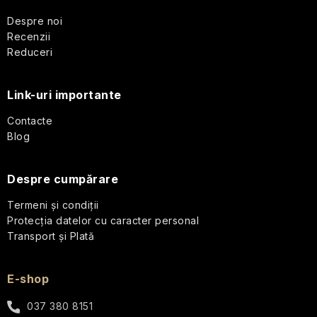
călătorii
b
Despre noi
Recenzii
Parfumuri
s
de
Reduceri
călătorie
o
Link-uri importante
Cosmetice
l
corporale
Contacte
pentru
Blog
călătorii
Seturi
Despre cumpărare
cosmetice
de
Termeni și condiții
călătorie
Protecția datelor cu caracter personal
Transport și Plată
Accesorii
practice
E-shop
de
călătorie
037 380 8151