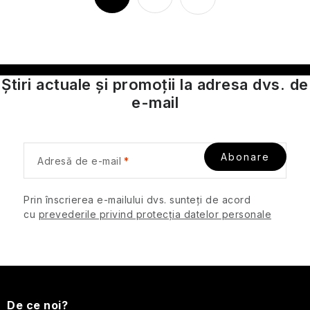
r
a
SPF
o
g
l
i
Cosmetice
n
u
de
a
l
călătorie
Știri actuale și promoții la adresa dvs. de
r
pentru
l
bărbați
e-mail
e
i
s
Protecție
t
împotriva
Abonare
ă
Adresă de e-mail
insectelor
r
i
Cosmetice
Prin înscrierea e-mailului dvs. sunteți de acord
solide
l
cu
prevederile privind protecția datelor personale
de
o
călătorie
r
S
Îngrijirea
pielii
pentru
u
De ce noi?