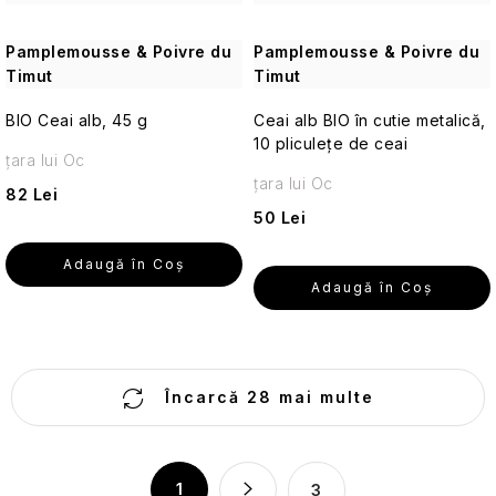
călătorii
Pamplemousse & Poivre du
Pamplemousse & Poivre du
Cosmetice
Timut
Timut
solide
de
BIO Ceai alb, 45 g
Ceai alb BIO în cutie metalică,
călătorie
10 pliculețe de ceai
țara lui Oc
țara lui Oc
Îngrijirea
82 Lei
pielii
50 Lei
pentru
călătorii
Adaugă în Coş
Adaugă în Coş
Creme
de
protecție
solară
C
de
Încarcă 28 mai multe
o
călătorie
și
n
produse
t
P
cosmetice
1
3
cu