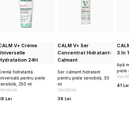
s
c
t
t
ă
a
p
r
CALM V+ Crème
CALM V+ Ser
CALM
r
Universelle
Concentrat Hidratant-
3 în 1
e
Hydratation 24H
Calmant
o
Apă mi
a
piele 
Cremă hidratantă
Ser calmant hidratant
d
Vend
universală pentru piele
pentru piele sensibilă, 30
p
sensibilă, 250 ml
ml
41 Le
u
Vendôme
Vendôme
r
s
38 Lei
38 Lei
o
e
d