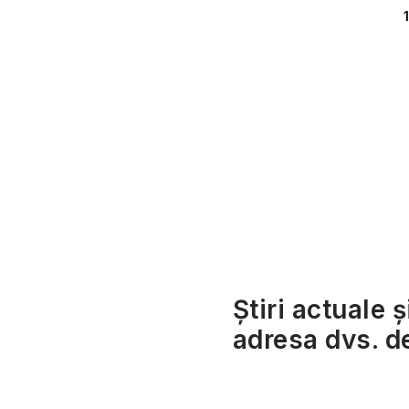
t
Știri actuale ș
r
adresa dvs. d
l