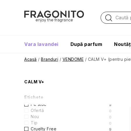
Treci
la
conținut
Vara lavandei
După parfum
Noutăț
Acasă
/
Branduri
/
VENDOME
/
CALM V+ (pentru piel
B
CALM V+
a
Etichete
r
Pe stoc
9
Ofertă
0
ă
Nou
0
i
Tip
0
l
Cruelty Free
9