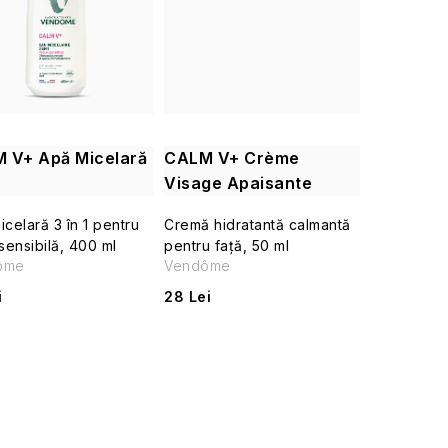
 V+ Apă Micelară
CALM V+ Crème
Visage Apaisante
celară 3 în 1 pentru
Cremă hidratantă calmantă
sensibilă, 400 ml
pentru față, 50 ml
ôme
Vendôme
i
28 Lei