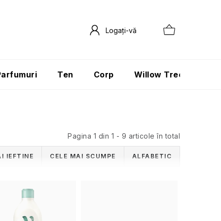
Parfumuri
Ten
Corp
Willow Tree
Păr
Pagina
1
din
1
-
9
articole în total
I IEFTINE
CELE MAI SCUMPE
ALFABETIC