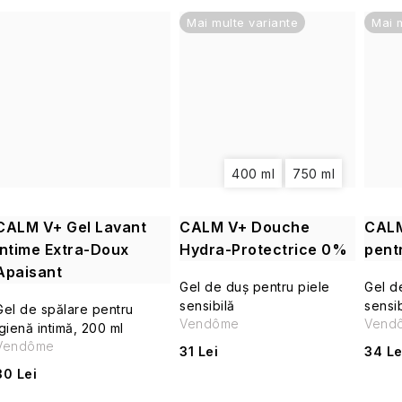
u
Mai multe variante
Mai 
s
u
l
u
400 ml
750 ml
i
CALM V+ Gel Lavant
CALM V+ Douche
CALM
Intime Extra-Doux
Hydra-Protectrice 0%
pentr
Apaisant
Gel de duș pentru piele
Gel d
sensibilă
sensib
Gel de spălare pentru
Vendôme
Vend
igienă intimă, 200 ml
Vendôme
31 Lei
34 Le
30 Lei