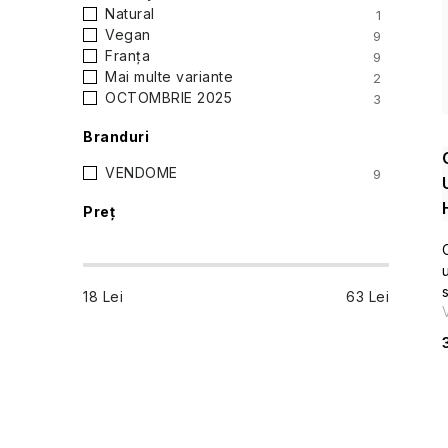
Natural
1
a
Vegan
9
Franța
9
t
Mai multe variante
2
OCTOMBRIE 2025
3
e
Branduri
r
VENDOME
9
a
Preţ
l
ă
18
Lei
63
Lei