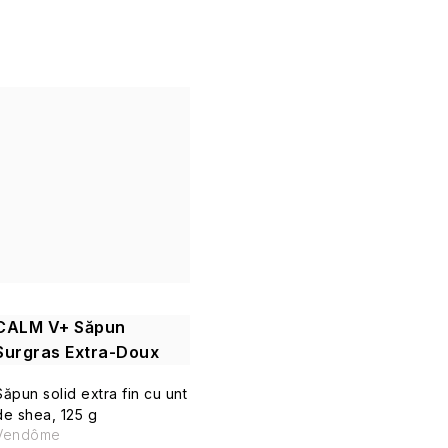
CALM V+ Săpun
Surgras Extra-Doux
Săpun solid extra fin cu unt
de shea, 125 g
Vendôme