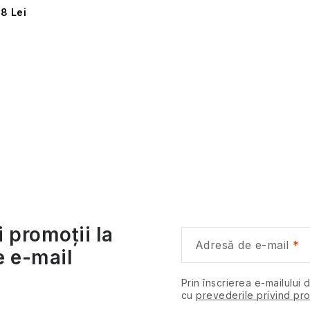
18 Lei
C
o
n
i promoții la
Adresă de e-mail
e e-mail
o
Prin înscrierea e-mailului 
cu
prevederile privind pro
u