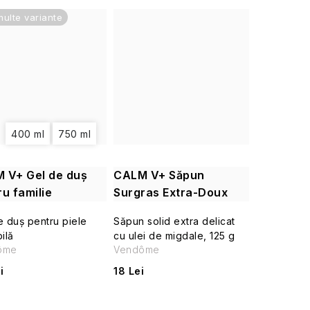
multe variante
400 ml
750 ml
 V+ Gel de duș
CALM V+ Săpun
u familie
Surgras Extra-Doux
e duș pentru piele
Săpun solid extra delicat
ilă
cu ulei de migdale, 125 g
ôme
Vendôme
i
18 Lei