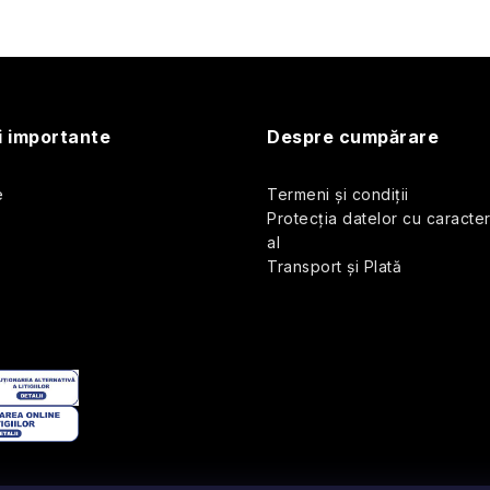
s
i importante
Despre cumpărare
e
Termeni și condiții
ă
Protecția datelor cu caracte
al
Transport și Plată
o