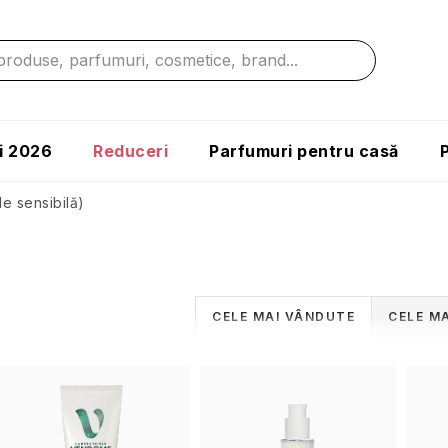
i 2026
Reduceri
Parfumuri pentru casă
e sensibilă)
S
CELE MAI VÂNDUTE
CELE MA
e
L
l
e