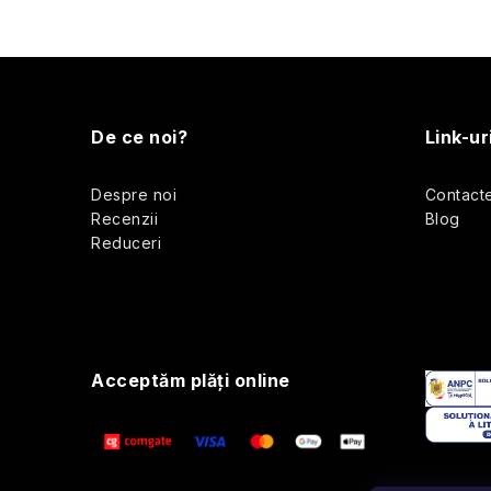
l
l
S
i
u
De ce noi?
Link-ur
b
t
Despre noi
Contact
s
Recenzii
Blog
r
Reduceri
o
i
l
l
Acceptăm plăţi online
r