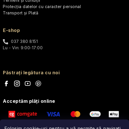
Termeni și condiții
călătorii
Protecția datelor cu caracter personal
Transport și Plată
Parfumuri
de
călătorie
E-shop
Cosmetice
037 380 8151
corporale
Lu - Vin: 9:00-17:00
pentru
călătorii
Seturi
Păstrați legătura cu noi
cosmetice
de
călătorie
Acceptăm plăţi online
Accesorii
practice
de
călătorie
Folosim cookie-uri pentru a vă permite să navigați