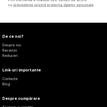
SPF
l
cu
prevederile privind protecția datelor personale
o
Cosmetice
r
de
S
călătorie
pentru
bărbați
u
De ce noi?
b
Despre noi
Protecție
Recenzii
împotriva
s
Reduceri
insectelor
o
Cosmetice
Link-uri importante
solide
l
de
Contacte
călătorie
Blog
Îngrijirea
Despre cumpărare
pielii
pentru