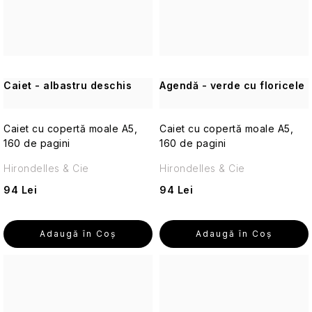
de
călătorie
Cosmetice
corporale
pentru
Caiet - albastru deschis
Agendă - verde cu floricele
călătorii
Accesorii
Caiet cu copertă moale A5,
Caiet cu copertă moale A5,
practice
160 de pagini
160 de pagini
de
călătorie
Hirondelles & Cie
Hirondelles & Cie
94 Lei
94 Lei
Machiaj
de
călătorie
Adaugă în Coş
Adaugă în Coş
Cosmetice
solide
de
călătorie