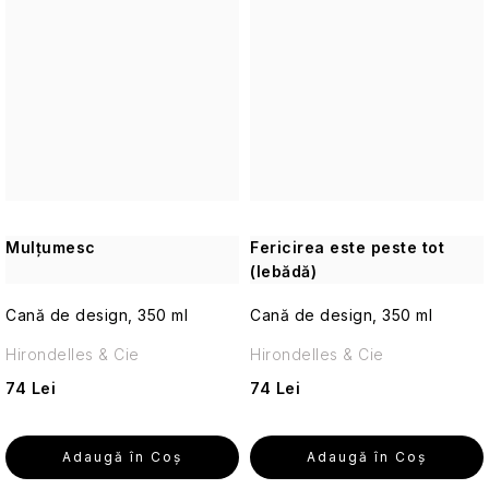
Seturi
cosmetice
de
călătorie
Accesorii
practice
de
călătorie
Parfumuri
Mulțumesc
Fericirea este peste tot
de
(lebădă)
călătorie
Cană de design, 350 ml
Cană de design, 350 ml
Machiaj
Hirondelles & Cie
Hirondelles & Cie
de
călătorie
74 Lei
74 Lei
Cosmetice
corporale
Adaugă în Coş
Adaugă în Coş
pentru