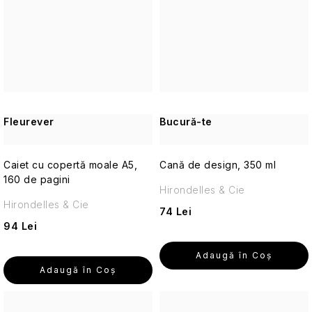
Parfumuri
de
călătorie
Cosmetice
corporale
pentru
Fleurever
Bucură-te
călătorii
Caiet cu copertă moale A5,
Cosmetice
Cană de design, 350 ml
solide
160 de pagini
Hirondelles & Cie
de
Hirondelles & Cie
călătorie
74 Lei
94 Lei
Îngrijirea
pielii
Adaugă în Coş
pentru
Adaugă în Coş
călătorii