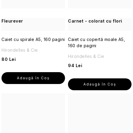
Alte
Îngrijirea
pielii
Fleurever
Carnet - colorat cu flori
pentru
Aromaterapie
călătorii
Caiet cu spirale A5, 160 pagini
Vetiver
Caiet cu copertă moale A5,
Parfumuri
și
160 de pagini
de
Hirondelles & Cie
lemn
călătorie
de
Hirondelles & Cie
80 Lei
santal
94 Lei
Machiaj
de
Adaugă în Coş
călătorie
Adaugă în Coş
Parfumuri
de
călătorie
Seturi
cosmetice