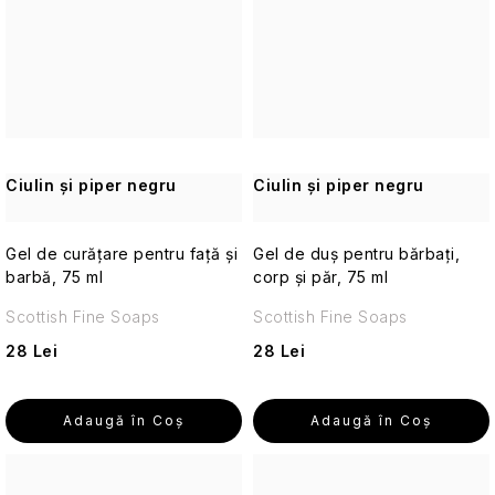
Alte
Îngrijirea
pielii
pentru
Aromaterapie
călătorii
Vetiver
Parfumuri
și
de
Ciulin și piper negru
Ciulin și piper negru
lemn
călătorie
de
santal
Gel de curățare pentru față și
Gel de duș pentru bărbați,
Machiaj
barbă, 75 ml
corp și păr, 75 ml
de
călătorie
Scottish Fine Soaps
Scottish Fine Soaps
28 Lei
28 Lei
Parfumuri
de
călătorie
Adaugă în Coş
Adaugă în Coş
Seturi
cosmetice