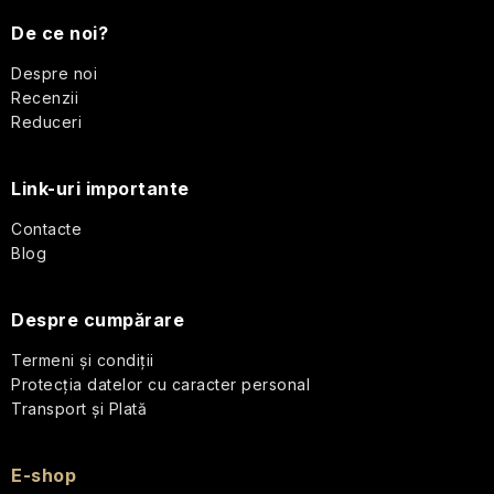
u
De ce noi?
b
Despre noi
Recenzii
s
Reduceri
o
Link-uri importante
l
Contacte
Blog
Despre cumpărare
Termeni și condiții
Protecția datelor cu caracter personal
Transport și Plată
E-shop