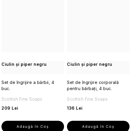
de
călătorie
Cosmetice
corporale
pentru
călătorii
Accesorii
practice
Ciulin și piper negru
Ciulin și piper negru
de
călătorie
Set de îngrijire a bărbii, 4
Set de îngrijire corporală
Machiaj
buc.
pentru bărbați, 4 buc.
de
călătorie
Scottish Fine Soaps
Scottish Fine Soaps
209 Lei
136 Lei
Cosmetice
solide
de
Adaugă în Coş
Adaugă în Coş
călătorie