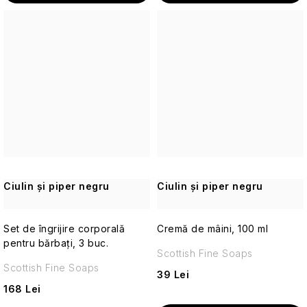
Parfumuri
de
călătorie
Cosmetice
corporale
pentru
călătorii
Cosmetice
solide
Ciulin și piper negru
Ciulin și piper negru
de
călătorie
Set de îngrijire corporală
Cremă de mâini, 100 ml
Îngrijirea
pentru bărbați, 3 buc.
pielii
Scottish Fine Soaps
pentru
Scottish Fine Soaps
39 Lei
călătorii
168 Lei