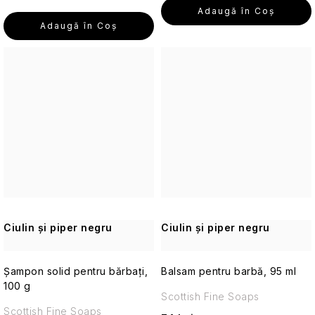
Seturi
Adaugă în Coş
cosmetice
Adaugă în Coş
de
călătorie
Accesorii
practice
de
călătorie
Parfumuri
de
călătorie
Machiaj
Ciulin și piper negru
Ciulin și piper negru
de
călătorie
Șampon solid pentru bărbați,
Balsam pentru barbă, 95 ml
Cosmetice
100 g
corporale
Scottish Fine Soaps
pentru
Scottish Fine Soaps