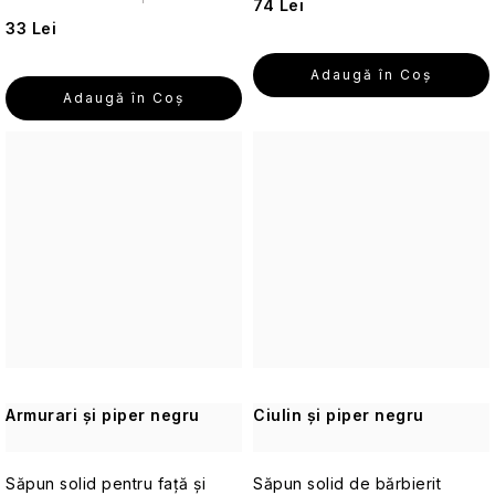
74 Lei
călătorii
33 Lei
Cosmetice
Adaugă în Coş
solide
Adaugă în Coş
de
călătorie
Îngrijirea
pielii
pentru
călătorii
Creme
de
protecție
solară
de
călătorie
Armurari și piper negru
Ciulin și piper negru
și
produse
cosmetice
Săpun solid pentru față și
Săpun solid de bărbierit
cu