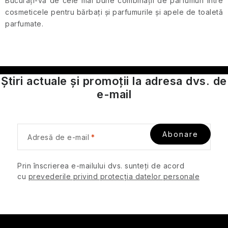
Bucurați-vă de cele mai bune combinații de parfumuri între
călătorii
r
l
cosmeticele pentru bărbați și parfumurile și apele de toaletă
e
i
parfumate.
Parfumuri
s
de
t
călătorie
ă
r
Cosmetice
Știri actuale și promoții la adresa dvs. de
corporale
i
pentru
e-mail
l
călătorii
o
r
Seturi
Abonare
cosmetice
Adresă de e-mail
de
călătorie
Prin înscrierea e-mailului dvs. sunteți de acord
cu
prevederile privind protecția datelor personale
Accesorii
practice
de
călătorie
S