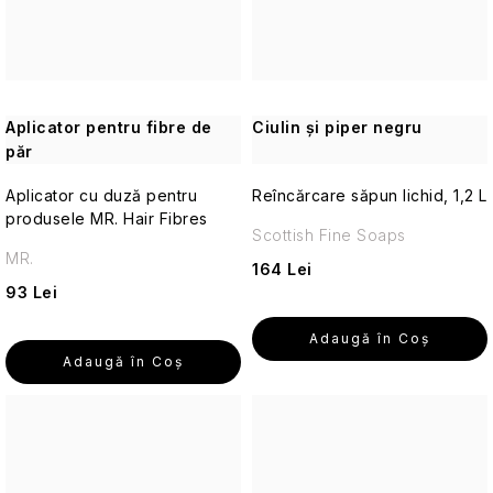
bărbați
călătorie
și
pentru
frunză
Blondépil
Verbena
ÎNGRIJIRE
Toamnă
bărbați
de
Homme
Accesorii
A
tei
practice
PIELII
Ambraliquidă
de
Primăvară
Marcel
călătorie
Aplicator pentru fibre de
Ciulin și piper negru
Săpunuri
păr
Trandafir
cocktail
L'Erbolario
violet
cu
Cosmetice
Aplicator cu duză pentru
Reîncărcare săpun lichid, 1,2 L
whisky
solide
produsele MR. Hair Fibres
de
Iris
Evoluderm
Scottish Fine Soaps
călătorie
alb
Crustă
MR.
164 Lei
argintie
93 Lei
Cosmetice
Iris
corporale
Vetiver
Adaugă în Coş
pentru
și
călătorii
Adaugă în Coş
Cireșe
lemn
negre
de
santal
Seturi
cosmetice
de
Calluna
călătorie