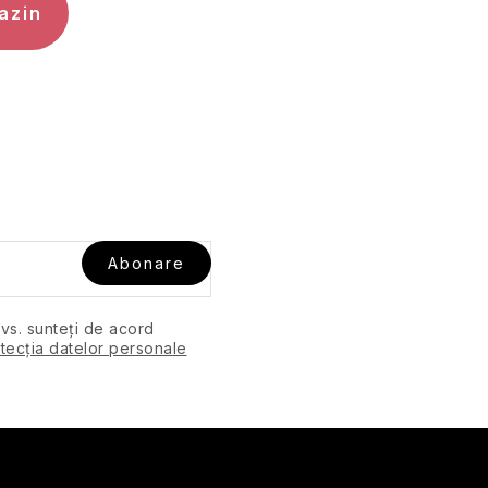
azin
Abonare
dvs. sunteți de acord
tecția datelor personale