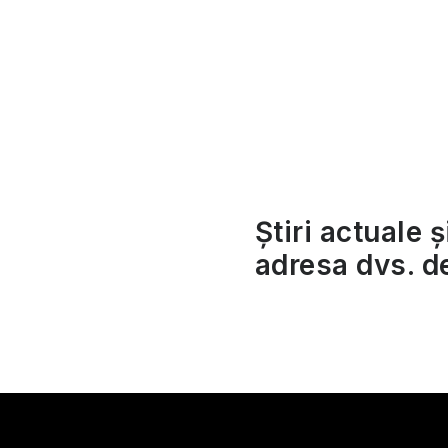
a
t
e
r
a
Știri actuale ș
l
adresa dvs. d
ă
S