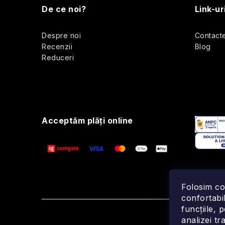
u
De ce noi?
Link-ur
b
Despre noi
Contact
s
Recenzii
Blog
Reduceri
o
l
Acceptăm plăţi online
Folosim co
confortabil
funcțiile, 
analizei tra