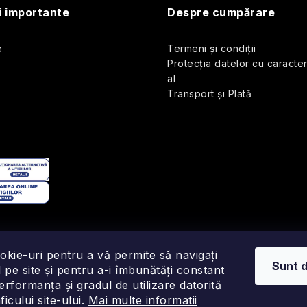
i importante
Despre cumpărare
e
Termeni și condiții
Protecția datelor cu caracte
al
Transport și Plată
okie-uri pentru a vă permite să navigați
Sunt 
 pe site și pentru a-i îmbunătăți constant
performanța și gradul de utilizare datorită
ficului site-ului.
Mai multe informatii
Drepturi de autor 2026
Fragonito.ro
. Toate drepturile rezervate.