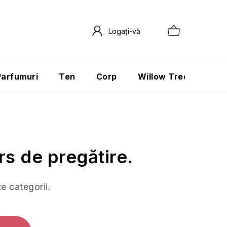
Parfumuri
Ten
Corp
Willow Tree
Păr
rs de pregătire.
te categorii.