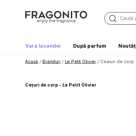
Treci
la
conținut
Vara lavandei
După parfum
Noutăț
Acasă
/
Branduri
/
Le Petit Olivier
/
Ceaiuri de corp
B
Cețuri de corp - Le Petit Olivier
a
r
ă
l