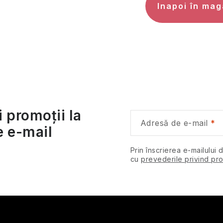
Inapoi în mag
i promoții la
Adresă de e-mail
e e-mail
Prin înscrierea e-mailului 
cu
prevederile privind pro