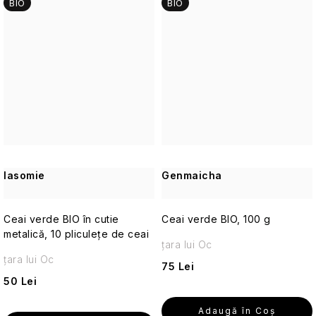
BIO
de
BIO
călătorie
Cosmetice
corporale
pentru
călătorii
Accesorii
practice
de
călătorie
Iasomie
Genmaicha
Machiaj
de
Ceai verde BIO în cutie
Ceai verde BIO, 100 g
călătorie
metalică, 10 pliculețe de ceai
țara lui Oc
țara lui Oc
75 Lei
Cosmetice
50 Lei
solide
de
călătorie
Adaugă în Coş