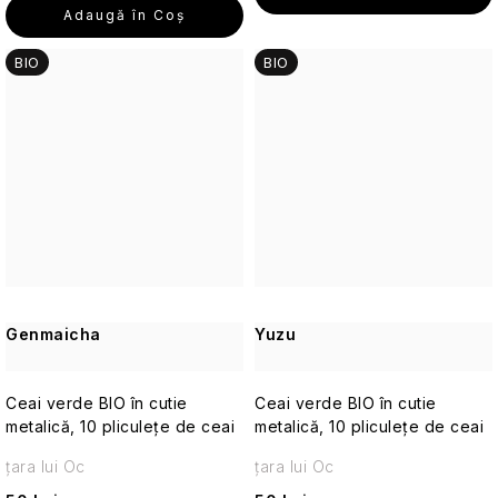
Adaugă în Coş
Parfumuri
BIO
BIO
de
călătorie
Cosmetice
corporale
pentru
călătorii
Cosmetice
solide
de
călătorie
Genmaicha
Yuzu
Îngrijirea
Ceai verde BIO în cutie
Ceai verde BIO în cutie
pielii
pentru
metalică, 10 pliculețe de ceai
metalică, 10 pliculețe de ceai
călătorii
țara lui Oc
țara lui Oc