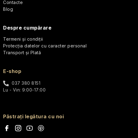
l
călătorii
Contacte
Blog
Parfumuri
de
Despre cumpărare
călătorie
Termeni și condiții
Cosmetice
Protecția datelor cu caracter personal
corporale
Transport și Plată
pentru
călătorii
E-shop
Seturi
cosmetice
037 380 8151
de
Lu - Vin: 9:00-17:00
călătorie
Accesorii
practice
Păstrați legătura cu noi
de
călătorie