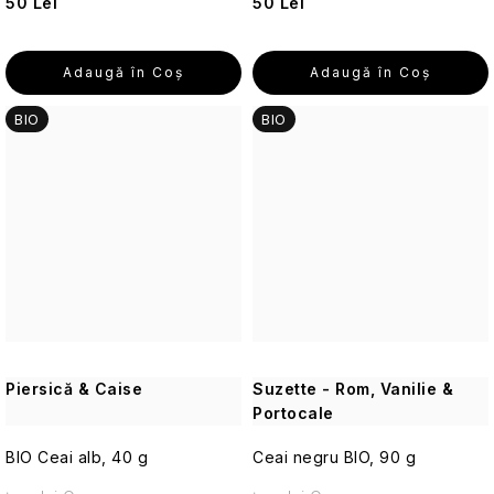
50 Lei
50 Lei
Seturi
cosmetice
de
călătorie
Adaugă în Coş
Adaugă în Coş
BIO
BIO
Accesorii
practice
de
călătorie
Parfumuri
de
călătorie
Machiaj
de
călătorie
Piersică & Caise
Suzette - Rom, Vanilie &
Portocale
Cosmetice
BIO Ceai alb, 40 g
Ceai negru BIO, 90 g
corporale
pentru