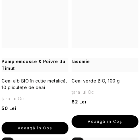
Alte
Îngrijirea
pielii
pentru
Aromaterapie
călătorii
Vetiver
Parfumuri
și
de
lemn
călătorie
de
Pamplemousse & Poivre du
Iasomie
santal
Timut
Machiaj
de
Ceai alb BIO în cutie metalică,
Ceai verde BIO, 100 g
călătorie
10 pliculețe de ceai
țara lui Oc
țara lui Oc
82 Lei
Parfumuri
de
50 Lei
călătorie
Adaugă în Coş
Adaugă în Coş
Seturi
cosmetice