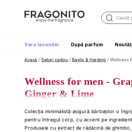
Treci
la
conținut
Vara lavandei
După parfum
Noutăț
Acasă
/
Seturi cadou
/
Baylis & Harding
/
Wellness F
Wellness for men - Gra
Ginger & Lime
Colecția minimalistă asigură bărbaților o îngri
pentru întregul corp, cu accent pe ingredient
Produsele cu extract de rădăcină de ghimbir