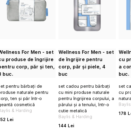
e
s
c
t
t
ă
a
p
r
Wellness For Men - set
Wellness For Men - set
Well
r
cu produse de îngrijire
de îngrijire pentru
cu pr
e
pentru corp, păr și ten,
corp, păr și piele, 4
a cor
o
3 buc.
buc
buc.
a
d
set pentru bărbați de
set cadou pentru bărbați
set c
p
produse naturale pentru
cu mini produse naturale
cu pr
u
corp, ten și păr într-o
pentru îngrijirea corpului, a
natura
r
Bayli
geantă cosmetică
părului și a tenului, într-o
s
Baylis & Harding
cutie metalică
o
178 L
Baylis & Harding
e
152 Lei
d
144 Lei