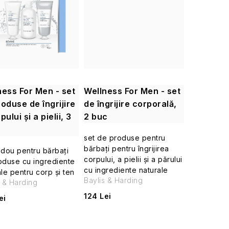
ness For Men - set
Wellness For Men - set
oduse de îngrijire
de îngrijire corporală,
pului și a pielii, 3
2 buc
set de produse pentru
bărbați pentru îngrijirea
adou pentru bărbați
corpului, a pielii și a părului
oduse cu ingrediente
cu ingrediente naturale
le pentru corp și ten
Baylis & Harding
s & Harding
124 Lei
ei