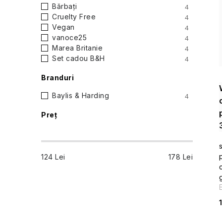
l
Bărbați
4
Cruelty Free
4
a
Vegan
4
vanoce25
4
t
Marea Britanie
4
Set cadou B&H
4
e
Branduri
r
Baylis & Harding
4
a
Preţ
l
ă
124
Lei
178
Lei