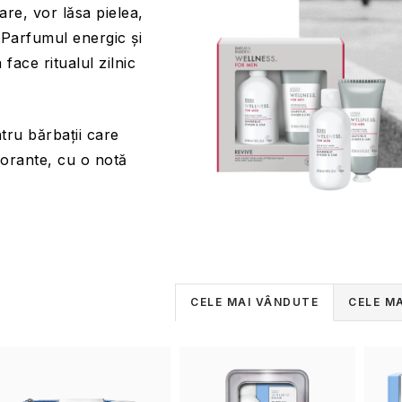
are, vor lăsa pielea,
 Parfumul energic și
 face ritualul zilnic
ru bărbații care
gorante, cu o notă
S
CELE MAI VÂNDUTE
CELE MA
e
L
l