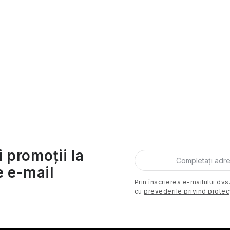
u
s
u
l
C
u
o
i
n
i promoții la
e e-mail
o
Prin înscrierea e-mailului dvs
cu
prevederile privind protec
u