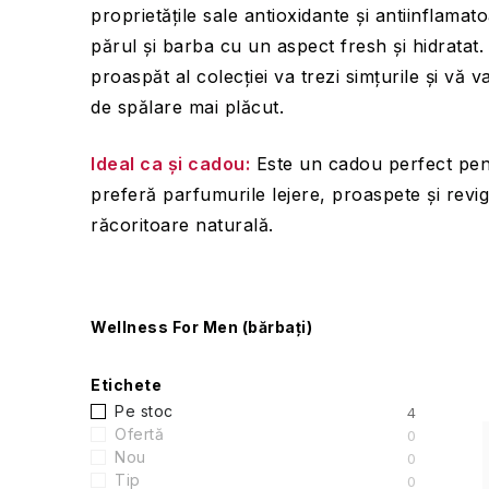
proprietățile sale antioxidante și antiinflamato
părul și barba cu un aspect fresh și hidratat.
proaspăt al colecției va trezi simțurile și vă va
de spălare mai plăcut.
Ideal ca și cadou:
Este un cadou perfect pent
preferă parfumurile lejere, proaspete și revi
răcoritoare naturală.
B
Wellness For Men (bărbați)
a
Etichete
r
Pe stoc
4
Ofertă
0
ă
Nou
0
i
Tip
0