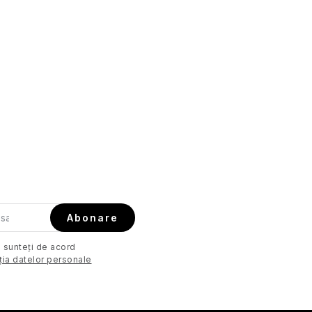
Abonare
. sunteți de acord
ția datelor personale