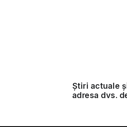
t
Știri actuale ș
r
adresa dvs. d
l
l