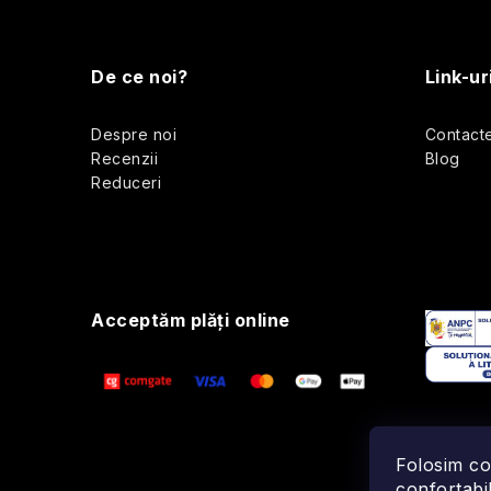
S
l
u
i
De ce noi?
Link-ur
b
t
Despre noi
Contact
s
Recenzii
Blog
Reduceri
o
r
i
l
l
Acceptăm plăţi online
r
Folosim co
confortabil