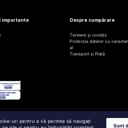
i importante
Despre cumpărare
s
e
Termeni și condiții
Protecția datelor cu caracte
ă
al
Transport și Plată
o
okie-uri pentru a vă permite să navigați
Sunt 
 pe site și pentru a-i îmbunătăți constant