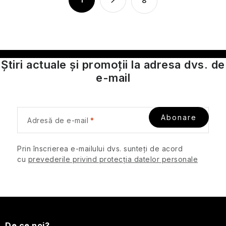
8
r
a
SPF
o
g
l
i
Cosmetice
n
u
de
a
călătorie
l
Știri actuale și promoții la adresa dvs. de
pentru
r
l
bărbați
e-mail
e
i
s
Protecție
t
împotriva
insectelor
Abonare
ă
Adresă de e-mail
r
Cosmetice
i
Prin înscrierea e-mailului dvs. sunteți de acord
solide
l
cu
prevederile privind protecția datelor personale
de
o
călătorie
r
Îngrijirea
S
pielii
pentru
De ce noi?