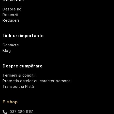
u
călătorii
b
Despre noi
Parfumuri
Recenzii
de
s
Reduceri
călătorie
o
Link-uri importante
Cosmetice
l
corporale
Contacte
pentru
călătorii
Blog
Seturi
Despre cumpărare
cosmetice
de
Termeni și condiții
călătorie
Protecția datelor cu caracter personal
Transport și Plată
Accesorii
practice
de
E-shop
călătorie
037 380 8151