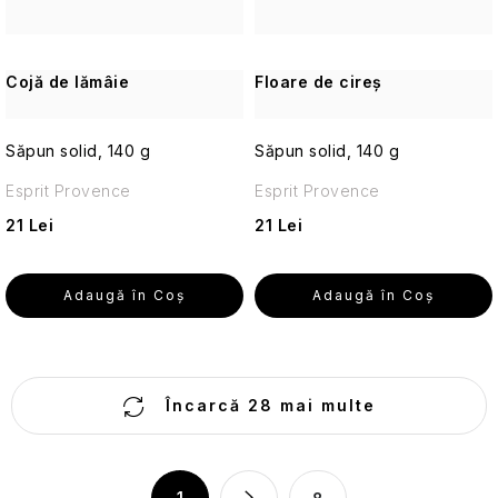
călătorii
Cosmetice
Cojă de lămâie
Floare de cireș
solide
de
călătorie
Săpun solid, 140 g
Săpun solid, 140 g
Îngrijirea
Esprit Provence
Esprit Provence
pielii
21 Lei
21 Lei
pentru
călătorii
Adaugă în Coş
Adaugă în Coş
Creme
de
protecție
solară
C
de
Încarcă 28 mai multe
călătorie
o
și
n
produse
t
cosmetice
P
cu
1