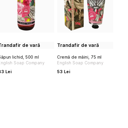
s
c
t
t
ă
a
p
r
Trandafir de vară
Trandafir de vară
r
e
Săpun lichid, 500 ml
Cremă de mâini, 75 ml
o
English Soap Company
English Soap Company
a
83 Lei
53 Lei
d
p
u
r
s
o
e
d
C