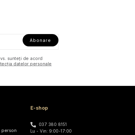
Abonare
dvs. sunteți de acord
tecția datelor personale
E-shop
037 380 8151
r person
Lu - Vin: 9:00-17:00