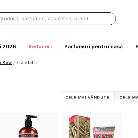
i 2026
Reduceri
Parfumuri pentru casă
le Kew
/
Trandafiri
S
CELE MAI VÂNDUTE
CELE MA
e
L
l
e