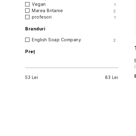
Vegan
1
a
Marea Britanie
2
profesori
1
t
Branduri
e
English Soap Company
2
r
Preţ
a
l
53
Lei
83
Lei
ă