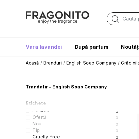
Treci
la
conținut
Vara lavandei
După parfum
Noutăț
Acasă
/
Branduri
/
English Soap Company
/
Grădini
B
Trandafir - English Soap Company
a
Etichete
r
Pe stoc
2
Ofertă
0
ă
Nou
0
i
Tip
0
l
Cruelty Free
2