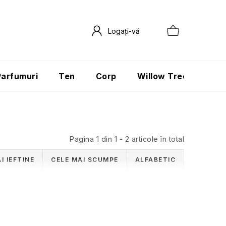
Parfumuri
Ten
Corp
Willow Tree
Păr
Pagina
1
din
1
-
2
articole în total
I IEFTINE
CELE MAI SCUMPE
ALFABETIC