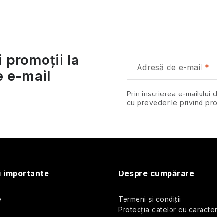
u
o
s
n
u
i promoții la
l
Adresă de e-mail
e e-mail
o
u
Prin înscrierea e-mailului 
i
cu
prevederile privind pro
u
s
i importante
Despre cumpărare
e
Termeni și condiții
ă
Protecția datelor cu caracte