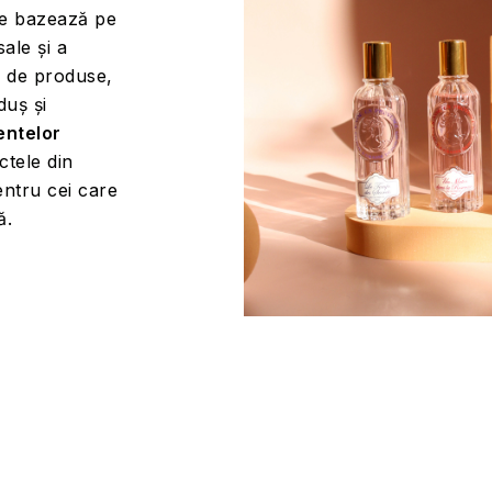
se bazează pe
sale și a
ă de produse,
duș și
entelor
actele din
entru cei care
ă.