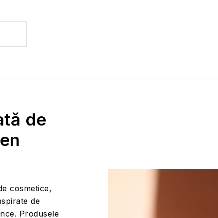
rată de
 en
de cosmetice,
spirate de
ence. Produsele