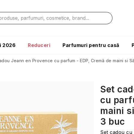
i 2026
Reduceri
Parfumuri pentru casă
adou Jeann en Provence cu parfum - EDP, Cremă de maini si Să
Set cad
cu parf
maini s
3 buc
Set cadou cu 