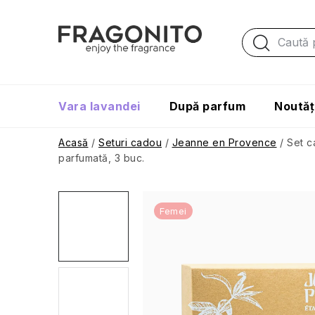
Treci
la
conținut
Vara lavandei
După parfum
Noutăț
Acasă
/
Seturi cadou
/
Jeanne en Provence
/
Set c
parfumată, 3 buc.
Femei