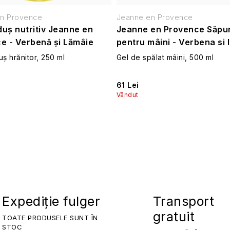
n Provence
Jeanne en Provence
duș nutritiv Jeanne en
Jeanne en Provence Săpun
e - Verbenă și Lămâie
pentru mâini - Verbena si 
uș hrănitor, 250 ml
Gel de spălat mâini, 500 ml
61 Lei
Vândut
Expediție fulger
Transport
gratuit
TOATE PRODUSELE SUNT ÎN
STOC