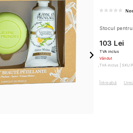
Nee
Stocul pentru 
103 Lei
Vândut
Evaluare preţ:
SKU:
Întreabă
Urmă