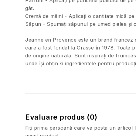
Parfum - Aplicați pe punctele pulsului de pe 
gât.
Cremă de mâini - Aplicați o cantitate mică pe m
Săpun - Spumați săpunul pe umed pielea și cl
Jeanne en Provence este un brand francez de
care a fost fondat la Grasse în 1978. Toate 
de origine naturală. Sunt inspirați de frumoas
unde își obțin și ingredientele pentru producți
Evaluare produs (0)
Fiţi prima persoană care va posta un articol 
acest produs!