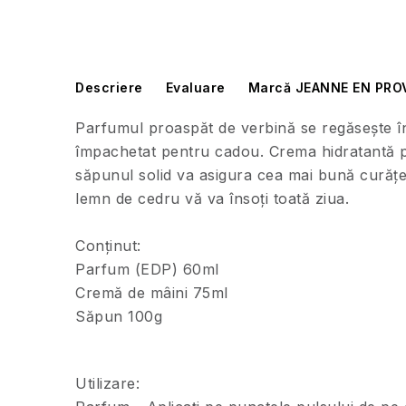
Descriere
Evaluare
Marcă JEANNE EN PRO
Parfumul proaspăt de verbină se regăsește în
împachetat pentru cadou. Crema hidratantă pen
săpunul solid va asigura cea mai bună curățe
lemn de cedru vă va însoți toată ziua.
Conținut:
Parfum (EDP) 60ml
Cremă de mâini 75ml
Săpun 100g
Utilizare: