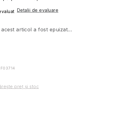
Detalii de evaluare
valuat
acest articol a fost epuizat…
PF03714
rește preț și stoc