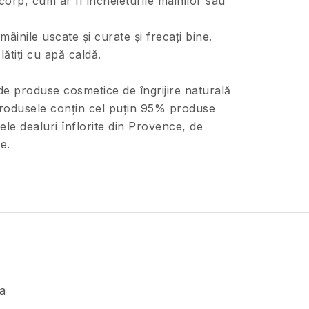
corp, cum ar fi încheieturile mâinilor sau
âinile uscate și curate și frecați bine.
ătiți cu apă caldă.
 produse cosmetice de îngrijire naturală
produsele conțin cel puțin 95% produse
ele dealuri înflorite din Provence, de
e.
la