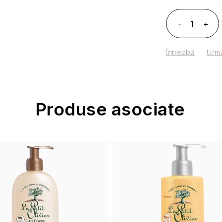
Întreabă
Urmă
Produse asociate