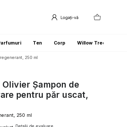
Parfumuri
Ten
Corp
Willow Tree
Păr
regenerant, 250 ml
t Olivier Șampon de
are pentru păr uscat,
erant, 250 ml
Detalii de evaluare