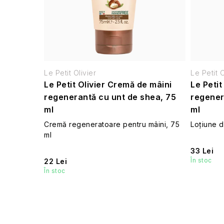
Le Petit Olivier
Le Petit O
Le Petit Olivier Cremă de mâini
Le Petit
regenerantă cu unt de shea, 75
regener
ml
ml
Cremă regeneratoare pentru mâini, 75
Loțiune 
ml
33 Lei
În stoc
22 Lei
În stoc