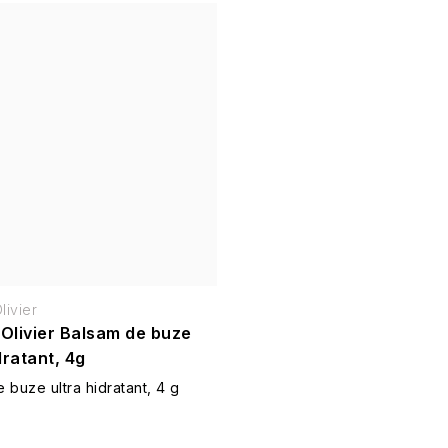
livier
 Olivier Balsam de buze
dratant, 4g
 buze ultra hidratant, 4 g