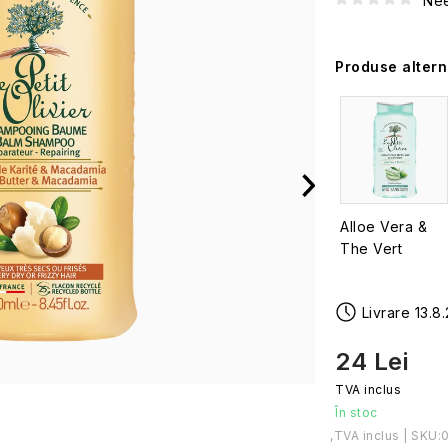
Nee
Produse altern
Alloe Vera &
The Vert
13.8
24 Lei
În stoc
Evaluare preţ:
SKU: