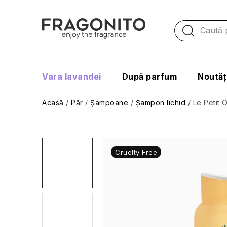
Treci
la
conținut
Vara lavandei
După parfum
Noutăț
Acasă
/
Păr
/
Șampoane
/
Șampon lichid
/
Le Petit 
Cruelty Free