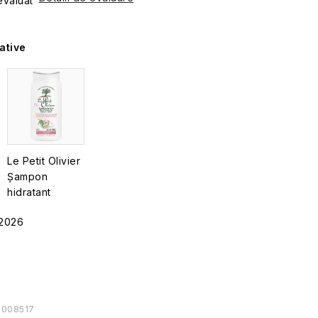
valuat
ative
Le Petit Olivier
Șampon
hidratant
pentru păr
.2026
normall, 250 ml
0008517