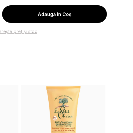
Adaugă în Coş
rește preț și stoc