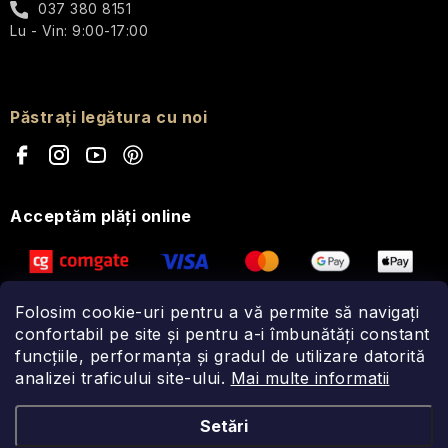
bărbați
037 380 8151
călătorie
și
pentru
Lu - Vin: 9:00-17:00
frunză
Blondépil
Verbena
ÎNGRIJIRE
Toamnă
bărbați
de
Homme
Accesorii
A
tei
practice
PIELII
Ambraliquidă
de
Primăvară
Marcel
călătorie
Păstrați legătura cu noi
Săpunuri
Trandafir
cocktail
L'Erbolario
violet
cu
Cosmetice
whisky
solide
de
Iris
Evoluderm
Acceptăm plăţi online
călătorie
alb
Crustă
argintie
Cosmetice
Iris
corporale
Vetiver
pentru
Folosim cookie-uri pentru a vă permite să navigați
și
călătorii
Cireșe
confortabil pe site și pentru a-i îmbunătăți constant
lemn
negre
funcțiile, performanța și gradul de utilizare datorită
de
analizei traficului site-ului.
santal
Mai multe informatii
Seturi
cosmetice
de
Setări
Calluna
călătorie