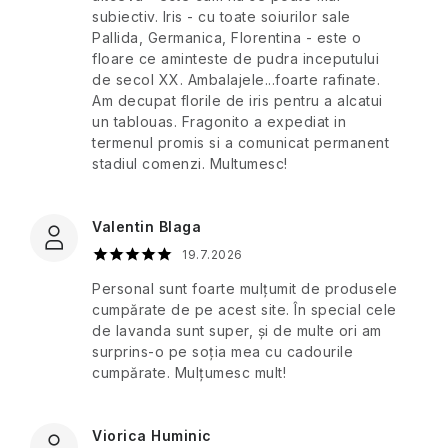
Parfumuri
de
corporală
Parfumuri
stâncos
portocal
subiectiv. Iris - cu toate soiurilor sale
Cosmetice
de
măsline
MR.
de
Pallida, Germanica, Florentina - este o
corporale
casă
călătorie
floare ce aminteste de pudra inceputului
pentru
Băiat
Măslin
Îngrijirea
Once
călătorii
de secol XX. Ambalajele...foarte rafinate.
sexy
divin
Ape
părului
Upon
Îngrijirea
Am decupat florile de iris pentru a alcatui
-
de
a
pielii
un tablouas. Fragonito a expediat in
O
Cosmetice
toaletă
Spray
Fragrance
pentru
atingere
termenul promis si a comunicat permanent
Aloe
Sfârșitul
corporale
de
călătorii
de
stadiul comenzi. Multumesc!
Vera
acneei
pentru
corp
măslin
Crăciun
Paris
călătorii
a
Bleu
Cosmetice
Săpunuri
Luminare
naturii
Seturi
solide
Valentin Blaga
Îngrijire
lichide
și
Seturi
cadou
de
corporală
19.7.2026
luxului
Percy
cosmetice
cu
călătorie
Nobleman
de
parfum
Deodorante
Personal sunt foarte mulțumit de produsele
călătorie
Claude
Lavandă
cumpărate de pe acest site. În special cele
Creme
Monet
De
Pernici
de lavanda sunt super, și de multe ori am
Alții
de
Alte
bază
Cosmetice
-
protecție
surprins-o pe soția mea cu cadourile
de
Jeanne
solară
cumpărate. Mulțumesc mult!
Plantes
călătorie
Arthes
Ceaiuri
de
Pictograme
Pentru
et
pentru
de
călătorie
femei
Parfums
bărbați
corp
și
de
Viorica Huminic
Iubit/amantă
Porţelan
produse