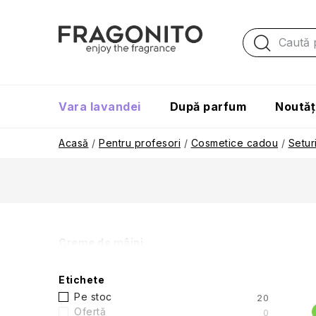
Treci
la
conținut
Vara lavandei
După parfum
Noutăț
Acasă
/
Pentru profesori
/
Cosmetice cadou
/
Setur
B
Creme de mâini
a
Etichete
r
Pe stoc
20
Ofertă
0