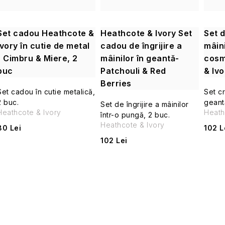
Set cadou Heathcote &
Heathcote & Ivory Set
Set 
Ivory în cutie de metal
cadou de îngrijire a
mâini
- Cimbru & Miere, 2
mâinilor în geantă-
cosm
buc
Patchouli & Red
& Iv
Berries
Set cadou în cutie metalică,
Set c
2 buc.
geant
Set de îngrijire a mâinilor
Heathcote & Ivory
Heath
într-o pungă, 2 buc.
Heathcote & Ivory
80 Lei
102 L
102 Lei