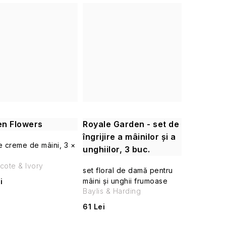
n Flowers
Royale Garden - set de
îngrijire a mâinilor și a
e creme de mâini, 3 ×
unghiilor, 3 buc.
cote & Ivory
set floral de damă pentru
mâini și unghii frumoase
i
Baylis & Harding
61 Lei