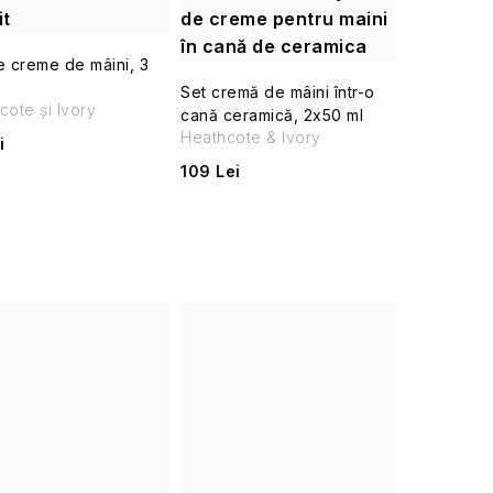
it
de creme pentru maini
în cană de ceramica
e creme de mâini, 3
Set cremă de mâini într-o
cote și Ivory
cană ceramică, 2x50 ml
Heathcote & Ivory
i
109 Lei