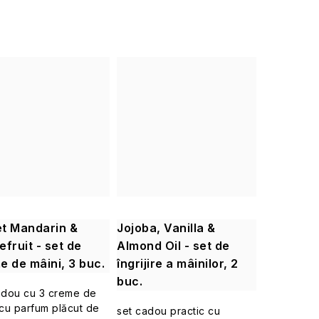
t Mandarin &
Jojoba, Vanilla &
fruit - set de
Almond Oil - set de
e de mâini, 3 buc.
îngrijire a mâinilor, 2
buc.
adou cu 3 creme de
 cu parfum plăcut de
set cadou practic cu