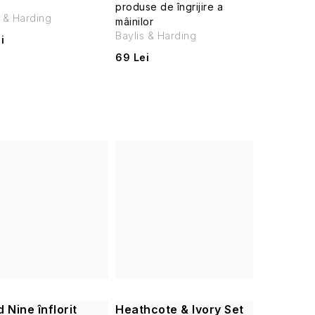
e
produse de îngrijire a
s & Harding
mâinilor
Baylis & Harding
i
69 Lei
 Nine înflorit
Heathcote & Ivory Set