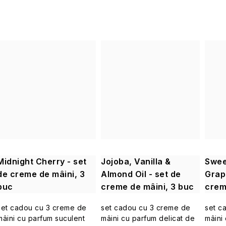
Midnight Cherry - set
Jojoba, Vanilla &
Swee
de creme de mâini, 3
Almond Oil - set de
Grape
buc
creme de mâini, 3 buc
crem
set cadou cu 3 creme de
set cadou cu 3 creme de
set c
mâini cu parfum suculent
mâini cu parfum delicat de
mâini