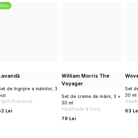
e
d
Nou
u
s
u
l
u
Lavandă
William Morris The
Wove
i
Voyager
Set de îngrijire a mâinilor, 3
Set d
buc
30 ml
Set de creme de mâini, 3 ×
Esprit Provence
Heath
30 ml
Heathcote & Ivory
52 Lei
63 Le
79 Lei