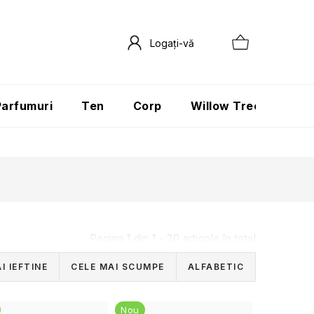
Parfumuri
Ten
Corp
Willow Tree
Păr
Pagina
1
din
1
-
20
articole în total
I IEFTINE
CELE MAI SCUMPE
ALFABETIC
Nou