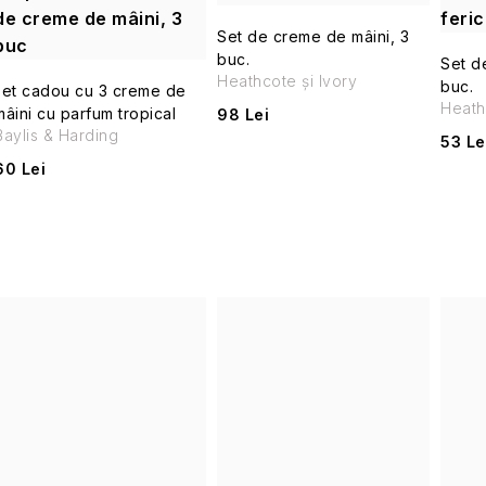
de creme de mâini, 3
feric
Set de creme de mâini, 3
buc
buc.
Set d
Heathcote și Ivory
buc.
set cadou cu 3 creme de
Heath
mâini cu parfum tropical
98 Lei
Baylis & Harding
53 Le
60 Lei