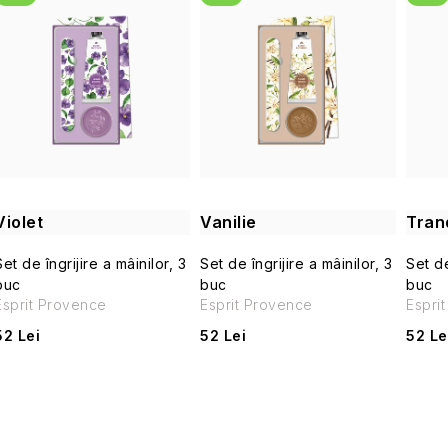
l
e
s
c
t
t
ă
a
p
r
Violet
Vanilie
Trand
r
e
Set de îngrijire a mâinilor, 3
Set de îngrijire a mâinilor, 3
Set de
o
buc
buc
buc
a
Esprit Provence
Esprit Provence
Espri
d
52 Lei
52 Lei
52 Le
p
u
r
s
o