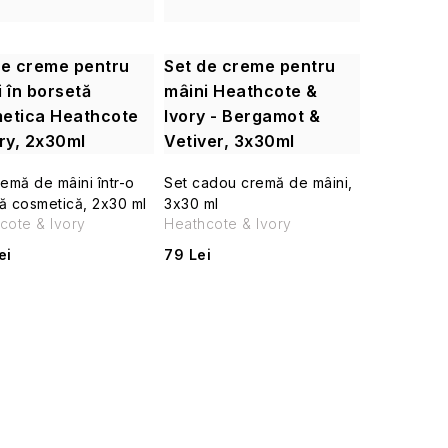
de creme pentru
Set de creme pentru
 în borsetă
mâini Heathcote &
etica Heathcote
Ivory - Bergamot &
ory, 2x30ml
Vetiver, 3x30ml
remă de mâini într-o
Set cadou cremă de mâini,
ă cosmetică, 2x30 ml
3x30 ml
cote & Ivory
Heathcote & Ivory
ei
79 Lei