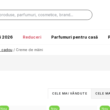
i 2026
Reduceri
Parfumuri pentru casă
i cadou
/
Creme de mâini
S
CELE MAI VÂNDUTE
CELE MA
e
L
Nou
Nou
Nou