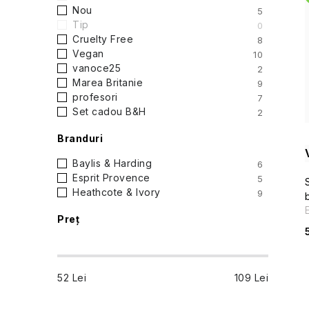
ă
Nou
5
i
Tip
0
l
Cruelty Free
8
Vegan
10
a
vanoce25
2
Marea Britanie
9
t
profesori
7
Set cadou B&H
2
e
Branduri
r
Baylis & Harding
6
a
Esprit Provence
5
Heathcote & Ivory
9
l
Preţ
ă
52
Lei
109
Lei