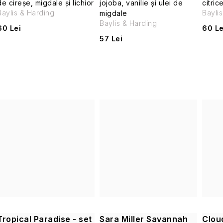
de cireșe, migdale și lichior
jojoba, vanilie și ulei de
citric
Baylis & Harding
Bayli
migdale
Baylis & Harding
60 Lei
60 Le
57 Lei
Tropical Paradise - set
Sara Miller Savannah
Cloud