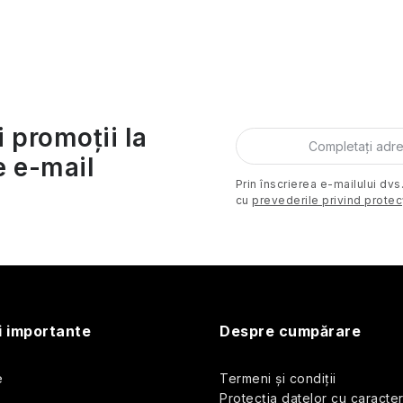
C
o
n
i promoții la
e e-mail
o
Prin înscrierea e-mailului dvs
cu
prevederile privind protec
u
i importante
Despre cumpărare
s
e
Termeni și condiții
Protecția datelor cu caracte