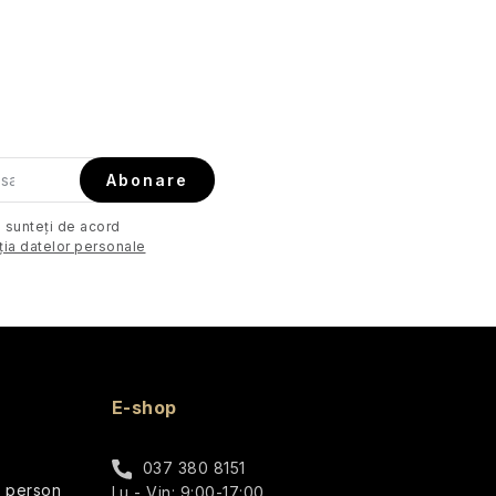
Abonare
. sunteți de acord
ția datelor personale
E-shop
037 380 8151
r person
Lu - Vin: 9:00-17:00