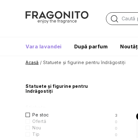
Treci
la
conținut
Vara lavandei
După parfum
Noutăț
Acasă
/
Statuete și figurine pentru îndrăgostiți
B
Statuete și figurine pentru
îndrăgostiți
a
r
Etichete
Pe stoc
3
ă
Ofertă
0
i
Nou
0
l
Tip
0