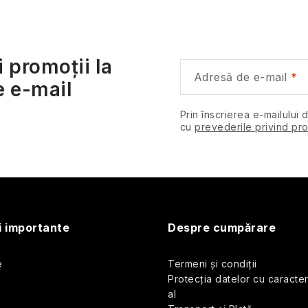
o
u
n
s
u
i promoții la
Adresă de e-mail
e e-mail
l
o
u
Prin înscrierea e-mailului 
cu
prevederile privind pro
u
i
s
i importante
Despre cumpărare
e
Termeni și condiții
ă
Protecția datelor cu caracte
al