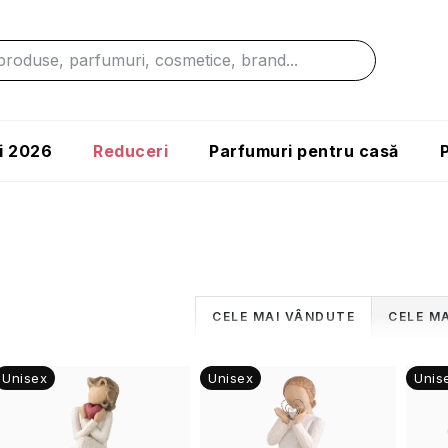
i 2026
Reduceri
Parfumuri pentru casă
S
CELE MAI VÂNDUTE
CELE MA
e
L
Unisex
Unisex
Unis
l
e