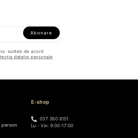
Abonare
dvs. sunteți de acord
tecția datelor personale
E-shop
037 380 8151
r person
Lu - Vin: 9:00-17:00