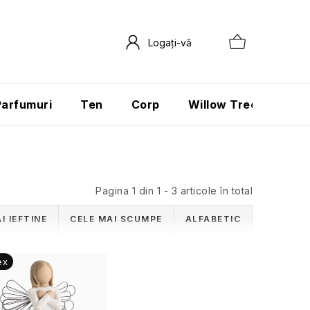
Parfumuri
Ten
Corp
Willow Tree
Păr
Pagina
1
din
1
-
3
articole în total
I IEFTINE
CELE MAI SCUMPE
ALFABETIC
ex