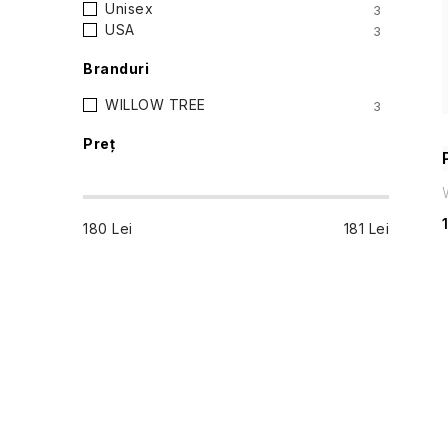
Unisex
3
a
USA
3
t
Branduri
WILLOW TREE
3
e
Preţ
r
a
180
Lei
181
Lei
l
ă