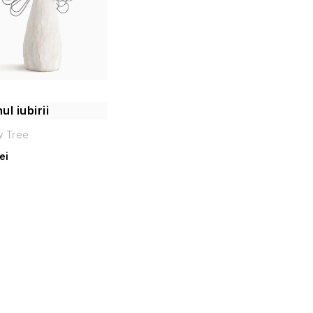
l iubirii
w Tree
ei