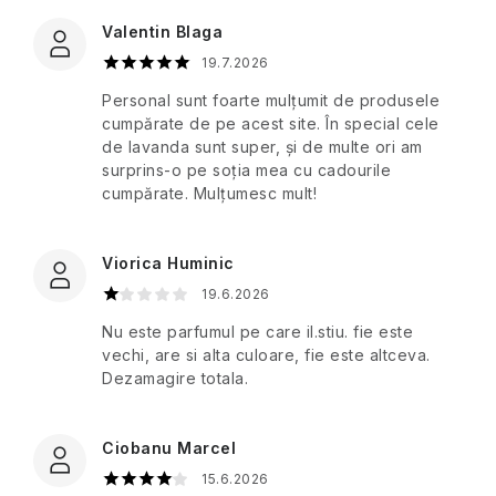
pentru
de
călătorie
femei
Parfums
bărbați
Valentin Blaga
corp
și
de
Iubit/amantă
Porţelan
produse
Provence
19.7.2026
Pentru
cosmetice
Accesorii
bărbați
cu
Personal sunt foarte mulțumit de produsele
Au
practice
Vesel
SPF
Lait
Pomp
cumpărate de pe acest site. În special cele
de
&
de lavanda sunt super, și de multe ori am
călătorie
Unisex
Co.
Seducția
surprins-o pe soția mea cu cadourile
Cosmetice
Seturi
Elegance
de
cumpărate. Mulțumesc mult!
de
cadou
Parfumuri
iarnă
Accesorii
călătorie
Q+A
de
Golden
pentru
călătorie
Alge
girl
bărbați
Viorica Huminic
Bunăstare
marine
Reluz
19.6.2026
Îngrijirea
Mondaine
Protecție
Grădină
pielii
Nu este parfumul pe care il.stiu. fie este
Terapia
ROOT
împotriva
Arome
pentru
grădinarilor
vechi, are si alta culoare, fie este altceva.
PERFECT
insectelor
artizanale
călătorii
Secret
O
Dezamagire totala.
din
de
mie
Antigua
Armurari
Sistelle
ROURA
Creme
și
Machiaj
și
de
una
de
Ciobanu Marcel
piper
Lună
protecție
Seturi
de
călătorie
Only
negru
Scandinavian
solară
15.6.2026
cadou
nopți
Me
Biolabs