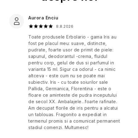
de
SPF
călătorie
LOVEA
Floare
Ulei
Îngrijire
Omul
de
Parfumuri
Aurora Enciu
de
corporală
Parfumuri
stâncos
portocal
Cosmetice
de
măsline
MR.
de
8.8.2026
corporale
casă
călătorie
pentru
Băiat
Măslin
Toate produsele Erbolario - gama Iris au
Îngrijirea
Once
călătorii
sexy
divin
fost pe placul meu: suave, distincte,
Ape
părului
Upon
Îngrijirea
-
pudrate, foarte usor de primit de piele:
de
a
pielii
O
Cosmetice
sapunul, deodorantul -crema, fluidul
toaletă
Spray
Fragrance
pentru
atingere
Aloe
Sfârșitul
corporale
pentru corp, gelul de dus si parfumul in
de
călătorii
de
Vera
acneei
pentru
varianta 15 ml. Sigur ca odorul - ca nimic
corp
măslin
Crăciun
Paris
călătorii
altceva - este cum nu se poate mai
a
Bleu
Cosmetice
subiectiv. Iris - cu toate soiurilor sale
Săpunuri
Luminare
naturii
Seturi
solide
Îngrijire
Pallida, Germanica, Florentina - este o
lichide
și
Seturi
cadou
de
corporală
luxului
Percy
floare ce aminteste de pudra inceputului
cosmetice
cu
călătorie
Nobleman
de
de secol XX. Ambalajele...foarte rafinate.
parfum
Deodorante
călătorie
Am decupat florile de iris pentru a alcatui
Claude
Lavandă
Creme
un tablouas. Fragonito a expediat in
Monet
De
Pernici
Alții
de
Alte
termenul promis si a comunicat permanent
bază
Cosmetice
-
protecție
stadiul comenzi. Multumesc!
de
Jeanne
solară
Plantes
călătorie
Arthes
Ceaiuri
de
Pictograme
Pentru
et