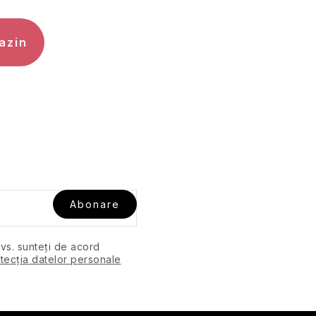
azin
Abonare
dvs. sunteți de acord
tecția datelor personale