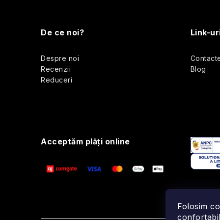
S
u
De ce noi?
Link-ur
b
Despre noi
Contact
s
Recenzii
Blog
Reduceri
o
l
Acceptăm plăţi online
Folosim co
confortabil