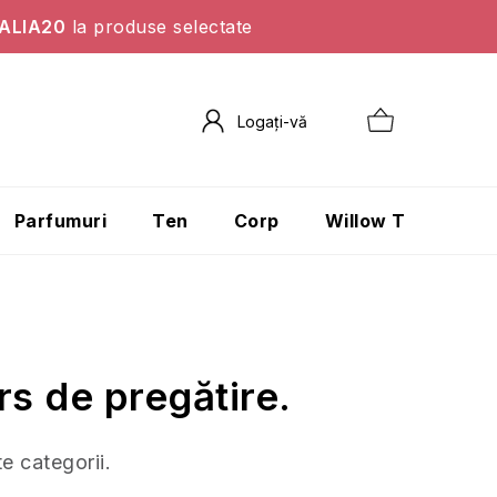
ALIA20
la produse selectate
Parfumuri
Ten
Corp
Willow Tree
P
rs de pregătire.
te categorii.