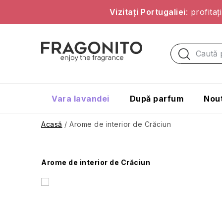
Vizitați Portugaliei
: profita
Treci
la
conținut
Vara lavandei
După parfum
Nout
Acasă
/
Arome de interior de Crăciun
B
Arome de interior de Crăciun
a
r