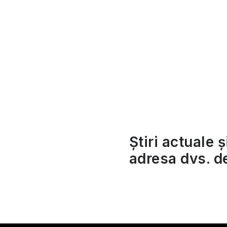
ă
l
a
t
e
r
a
Știri actuale ș
l
adresa dvs. d
ă